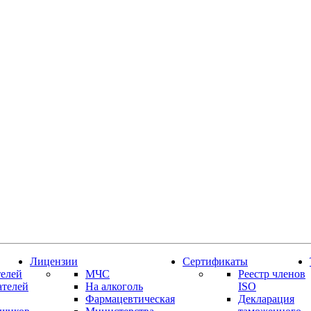
Лицензии
Сертификаты
елей
МЧС
Реестр членов
ателей
На алкоголь
ISO
Фармацевтическая
Декларация