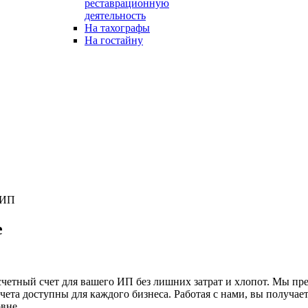
реставрационную
деятельность
На тахографы
На гостайну
 ИП
е
етный счет для вашего ИП без лишних затрат и хлопот. Мы пре
чета доступны для каждого бизнеса. Работая с нами, вы получае
вне.