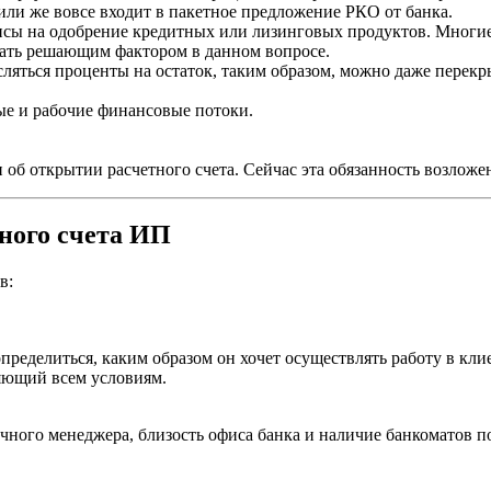
или же вовсе входит в пакетное предложение РКО от банка.
сы на одобрение кредитных или лизинговых продуктов. Многие
тать решающим фактором в данном вопросе.
сляться проценты на остаток, таким образом, можно даже перекр
ые и рабочие финансовые потоки.
б открытии расчетного счета. Сейчас эта обязанность возложен
ного счета ИП
в:
еделиться, каким образом он хочет осуществлять работу в кли
яющий всем условиям.
чного менеджера, близость офиса банка и наличие банкоматов по