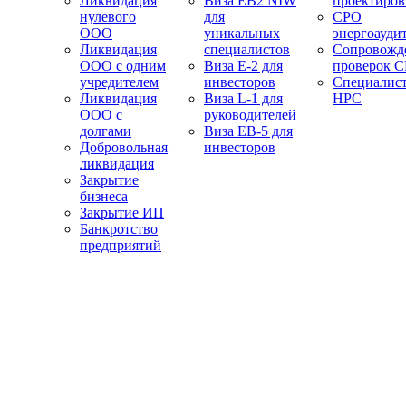
Ликвидация
Виза EB2 NIW
проектиро
нулевого
для
СРО
ООО
уникальных
энергоауди
Ликвидация
специалистов
Сопровожд
ООО с одним
Виза E-2 для
проверок 
учредителем
инвесторов
Специалис
Ликвидация
Виза L-1 для
НРС
ООО с
руководителей
долгами
Виза EB-5 для
Добровольная
инвесторов
ликвидация
Закрытие
бизнеса
Закрытие ИП
Банкротство
предприятий