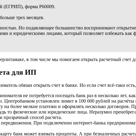
ей (ЕГРИП), форма Р60009.
больше трех месяцев.
занностью. Но подавляющее большинство воспринимают открытие
ими и юридическими лицами, который позволяет избежать как ф
ерлитамаке, в том числе мы помогаем открыть расчетный счет д
ета для ИП
атель обязан открыть счет в банке. Но если счет всё-таки есть
инимателя не потребуется посещать банк раз в несколько лет, как
. Центробанком установлен лимит в 100 000 рублей на расчёты 
 на более мелкие платежи и оформлять несколько договоров. При
дь то физические или юридические лица. Неразумно пренебрега
и прозрачный способ расчета.
у передвижения. При подключении интернет-банка предпринимат
карту банк может взимать проценты. А при безналичных расчет