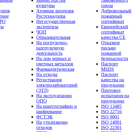
вщиков
Министерства
таможенного
культуры
союза
торов
Атомная лицензия
Добровольный
ение
Ростехнадзора
пожарный
СРО
Негосударственная
сертификат
ты
экспертиза
Европейский
ЧОП
сертификат
Образовательная
качества СЕ
На погрузочно-
Отказное
разгрузочную
письмо
деятельность
пожарной
На лом черных и
безопасности
цветных металлов
Паспорт
Фармацевтическая
МSDS
На отходы
Паспорт
Регистрация
качества на
электролабораторий
продукцию
(ЭТЛ)
Протокол
На эксплуатацию
испытания на
ОПО
продукцию
На криптографию и
ISO 13485
шифрование
ISO 22716
ФСТЭК
ISO 9001
На утилизацию
ISO 14001
отходов
ISO 22301