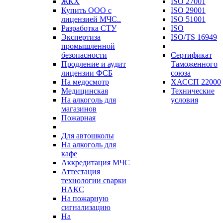
ЖКХ
ISO 27001
Купить ООО с
ISO 29001
лицензией МЧС..
ISO 51001
Разработка СТУ
ISO
Экспертиза
ISO/TS 16949
промышленной
безопасности
Сертификат
Продление и аудит
Таможенного
лицензии ФСБ
союза
На медосмотр
ХАССП 22000
Медицинская
Технические
На алкоголь для
условия
магазинов
Пожарная
Для автошколы
На алкоголь для
кафе
Аккредитация МЧС
Аттестация
технологии сварки
НАКС
На пожарную
сигнализацию
На