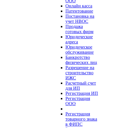
ООО
Онлайн касса
Патентование
Постановка на
учет НВОС
Продажа
готовых фирм
Юридические
адреса
Юридическое
обслуживание
Банкротство
физических лиц
Разрешение на
строительство
ИЖС
Расчетный счет
для ИП
Регистрация ИП
Регистрация
ООО
Регистрация
товарного знака
в ФИПС