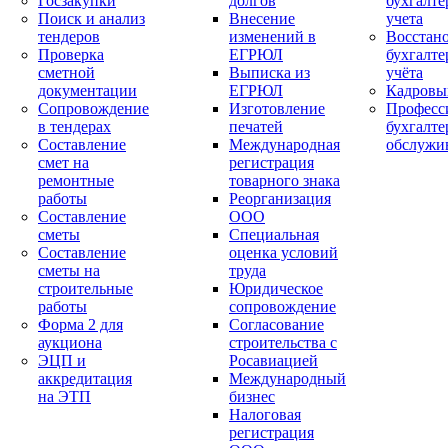
Госзакупки
долгов
бухгалте
Поиск и анализ
Внесение
учета
тендеров
изменений в
Восстан
Проверка
ЕГРЮЛ
бухгалте
сметной
Выписка из
учёта
документации
ЕГРЮЛ
Кадровы
Сопровождение
Изготовление
Професс
в тендерах
печатей
бухгалте
Составление
Международная
обслужи
смет на
регистрация
ремонтные
товарного знака
работы
Реорганизация
Составление
ООО
сметы
Специальная
Составление
оценка условий
сметы на
труда
строительные
Юридическое
работы
сопровождение
Форма 2 для
Согласование
аукциона
строительства с
ЭЦП и
Росавиацией
аккредитация
Международный
на ЭТП
бизнес
Налоговая
регистрация