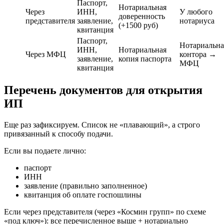
Паспорт,
Нотариальная
Через
ИНН,
У любого
доверенность
представителя
заявление,
нотариуса
(+1500 руб)
квитанция
Паспорт,
Нотариальна
ИНН,
Нотариальная
Через МФЦ
контора →
заявление,
копия паспорта
МФЦ
квитанция
Перечень документов для открытия
ИП
Еще раз зафиксируем. Список не «плавающий», а строго
привязанный к способу подачи.
Если вы подаете лично:
паспорт
ИНН
заявление (правильно заполненное)
квитанция об оплате госпошлины
Если через представителя (через «Космин групп» по схеме
«под ключ»): все перечисленное выше + нотариально