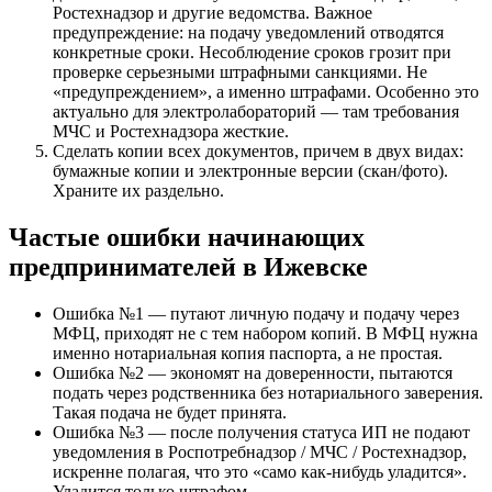
Ростехнадзор и другие ведомства. Важное
предупреждение: на подачу уведомлений отводятся
конкретные сроки. Несоблюдение сроков грозит при
проверке серьезными штрафными санкциями. Не
«предупреждением», а именно штрафами. Особенно это
актуально для электролабораторий — там требования
МЧС и Ростехнадзора жесткие.
Сделать копии всех документов, причем в двух видах:
бумажные копии и электронные версии (скан/фото).
Храните их раздельно.
Частые ошибки начинающих
предпринимателей в Ижевске
Ошибка №1 — путают личную подачу и подачу через
МФЦ, приходят не с тем набором копий. В МФЦ нужна
именно нотариальная копия паспорта, а не простая.
Ошибка №2 — экономят на доверенности, пытаются
подать через родственника без нотариального заверения.
Такая подача не будет принята.
Ошибка №3 — после получения статуса ИП не подают
уведомления в Роспотребнадзор / МЧС / Ростехнадзор,
искренне полагая, что это «само как-нибудь уладится».
Уладится только штрафом.