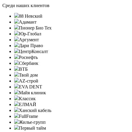
Среди наших клиентов
88 Невский
Адамант
Пионер Био Тех
Юр-Глобал
Аргумент
Дари Право
ЦентрКонсалт
Роснефть
Сбербанк
ВТБ
Твой дом
AZ-строй
EVA DENT
Майя клиник
Классик
ЕЛМАЙ
Ханский кабель
FullFrame
Жилье-групп
Первый тайм