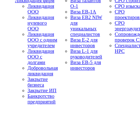
Ликвидация фирм
Виза талантов
СРО строит
Ликвидация
О-1
СРО изыск
ООО
Виза EB-1A
СРО
Ликвидация
Виза EB2 NIW
проектиро
нулевого
для
СРО
ООО
уникальных
энергоауди
Ликвидация
специалистов
Сопровожд
ООО с одним
Виза E-2 для
проверок 
учредителем
инвесторов
Специалис
Ликвидация
Виза L-1 для
НРС
ООО с
руководителей
долгами
Виза EB-5 для
Добровольная
инвесторов
ликвидация
Закрытие
бизнеса
Закрытие ИП
Банкротство
предприятий