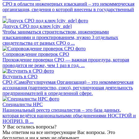
СРО в области инженерных изысканий – это некоммерческая
организация, сведения о которой внесены в государственный
...
Допуск СРО под ключ [city_gde]
Чтобы заниматься строительством, инженерными
изысканиями и проектированием, нужно 3 отдельных
свидетельства от разных СРО о ...
Сопровождение проверок СРО
Прохождение проверки СРО — важная процедура, которая
проводится не реже, чем 1 раз в год. ...
Вступить в СРО
СРО (СамоРегулируемая Организация) – это некоммерческая
ассоциация (партнерство, союз), регулирующая деятельность
предпринимателей в определенной сфере.
Специалисты НРС
Национальный реестр специалистов – это база данных,
которая ведётся национальными объединениями НОСТРОЙ и
НОПРИЗ. В ...
У Вас остались вопросы?
Мы ответим на все интересующие Вас вопросы. Это
бесплатно и ни к чему не обязывает