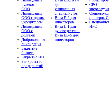
Ликвидация
Виза EB2 NIW
проектиро
нулевого
для
СРО
ООО
уникальных
энергоауди
Ликвидация
специалистов
Сопровожд
ООО с одним
Виза E-2 для
проверок 
учредителем
инвесторов
Специалис
Ликвидация
Виза L-1 для
НРС
ООО с
руководителей
долгами
Виза EB-5 для
Добровольная
инвесторов
ликвидация
Закрытие
бизнеса
Закрытие ИП
Банкротство
предприятий