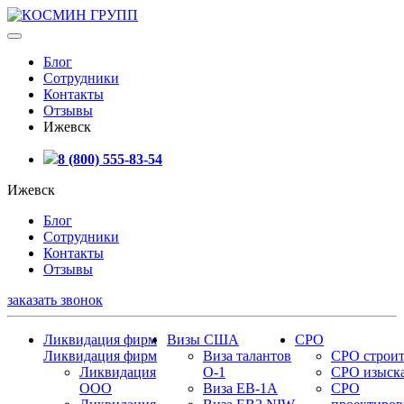
Блог
Сотрудники
Контакты
Отзывы
Ижевск
8 (800) 555-83-54
Ижевск
Блог
Сотрудники
Контакты
Отзывы
заказать звонок
Ликвидация фирм
Визы США
СРО
Ликвидация фирм
Виза талантов
СРО строит
Ликвидация
О-1
СРО изыск
ООО
Виза EB-1A
СРО