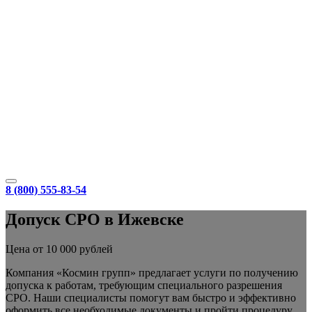
8 (800) 555-83-54
Допуск СРО в Ижевске
Цена от 10 000 рублей
Компания «Космин групп» предлагает услуги по получению
допуска к работам, требующим специального разрешения
СРО. Наши специалисты помогут вам быстро и эффективно
оформить все необходимые документы и пройти процедуру