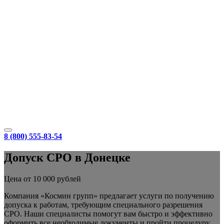
8 (800) 555-83-54
Допуск СРО в Донецке
Цена от 10 000 рублей
Компания «Космин групп» предлагает услуги по получению
допуска к работам, требующим специального разрешения
СРО. Наши специалисты помогут вам быстро и эффективно
оформить все необходимые документы и пройти процедуру