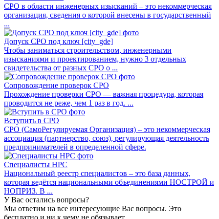
СРО в области инженерных изысканий – это некоммерческая
организация, сведения о которой внесены в государственный
...
Допуск СРО под ключ [city_gde]
Чтобы заниматься строительством, инженерными
изысканиями и проектированием, нужно 3 отдельных
свидетельства от разных СРО о ...
Сопровождение проверок СРО
Прохождение проверки СРО — важная процедура, которая
проводится не реже, чем 1 раз в год. ...
Вступить в СРО
СРО (СамоРегулируемая Организация) – это некоммерческая
ассоциация (партнерство, союз), регулирующая деятельность
предпринимателей в определенной сфере.
Специалисты НРС
Национальный реестр специалистов – это база данных,
которая ведётся национальными объединениями НОСТРОЙ и
НОПРИЗ. В ...
У Вас остались вопросы?
Мы ответим на все интересующие Вас вопросы. Это
бесплатно и ни к чему не обязывает