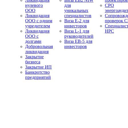
Ликвидация
Виза EB2 NIW
проектиро
нулевого
для
СРО
ООО
уникальных
энергоауди
Ликвидация
специалистов
Сопровожд
ООО с одним
Виза E-2 для
проверок 
учредителем
инвесторов
Специалис
Ликвидация
Виза L-1 для
НРС
ООО с
руководителей
долгами
Виза EB-5 для
Добровольная
инвесторов
ликвидация
Закрытие
бизнеса
Закрытие ИП
Банкротство
предприятий