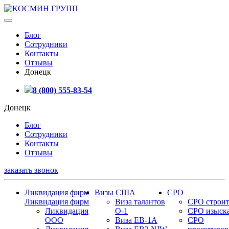
Блог
Сотрудники
Контакты
Отзывы
Донецк
8 (800) 555-83-54
Донецк
Блог
Сотрудники
Контакты
Отзывы
заказать звонок
Ликвидация фирм
Визы США
СРО
Ликвидация фирм
Виза талантов
СРО строит
Ликвидация
О-1
СРО изыск
ООО
Виза EB-1A
СРО