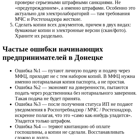
проверке серьезными штрафными санкциями. Не
«предупреждением», а именно штрафами. Особенно это
актуально для электролабораторий — там требования
МЧС и Ростехнадзора жесткие.
Сделать копии всех документов, причем в двух видах:
бумажные копии и электронные версии (скан/фото).
Храните их раздельно.
Частые ошибки начинающих
предпринимателей в Донецке
Ошибка №1 — путают личную подачу и подачу через
МФЦ, приходят не с тем набором копий. В МФЦ нужна
именно нотариальная копия паспорта, а не простая.
Ошибка №2 — экономят на доверенности, пытаются
подать через родственника без нотариального заверения.
Такая подача не будет принята.
Ошибка №3 — после получения статуса ИП не подают
уведомления в Роспотребнадзор / МЧС / Ростехнадзор,
искренне полагая, что это «само как-нибудь уладится».
Уладится только штрафом.
Ошибка №4 — теряют квитанцию об оплате
госпошлины, а копии не сделали. Восстанавливать
сложно и долго.