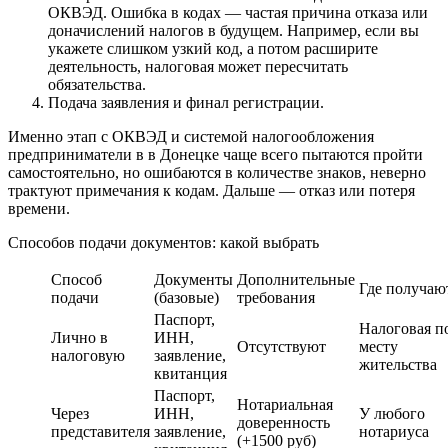
ОКВЭД. Ошибка в кодах — частая причина отказа или
доначислений налогов в будущем. Например, если вы
укажете слишком узкий код, а потом расширите
деятельность, налоговая может пересчитать
обязательства.
Подача заявления и финал регистрации.
Именно этап с ОКВЭД и системой налогообложения
предприниматели в в Донецке чаще всего пытаются пройти
самостоятельно, но ошибаются в количестве знаков, неверно
трактуют примечания к кодам. Дальше — отказ или потеря
времени.
Способов подачи документов: какой выбрать
Способ
Документы
Дополнительные
Где получаю
подачи
(базовые)
требования
Паспорт,
Налоговая п
Лично в
ИНН,
Отсутствуют
месту
налоговую
заявление,
жительства
квитанция
Паспорт,
Нотариальная
Через
ИНН,
У любого
доверенность
представителя
заявление,
нотариуса
(+1500 руб)