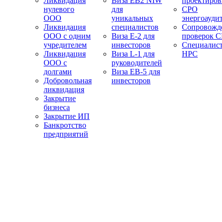
Ликвидация
Виза EB2 NIW
проектиро
нулевого
для
СРО
ООО
уникальных
энергоауди
Ликвидация
специалистов
Сопровожд
ООО с одним
Виза E-2 для
проверок 
учредителем
инвесторов
Специалис
Ликвидация
Виза L-1 для
НРС
ООО с
руководителей
долгами
Виза EB-5 для
Добровольная
инвесторов
ликвидация
Закрытие
бизнеса
Закрытие ИП
Банкротство
предприятий