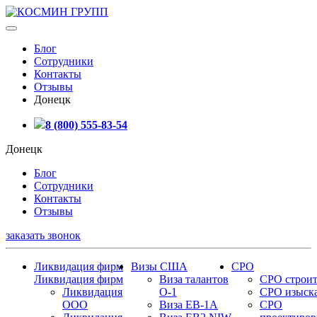
Блог
Сотрудники
Контакты
Отзывы
Донецк
8 (800) 555-83-54
Донецк
Блог
Сотрудники
Контакты
Отзывы
заказать звонок
Ликвидация фирм
Визы США
СРО
Ликвидация фирм
Виза талантов
СРО строит
Ликвидация
О-1
СРО изыск
ООО
Виза EB-1A
СРО