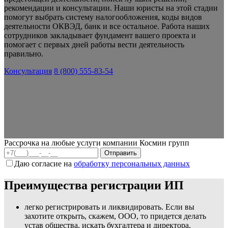
рекомендации и консультации. Наши юристы на этой стадии
помогут выбрать систему налогообложения, коды видов
деятельности ОКВЭД, банк и все остальное. Работа наших
сотрудников закладывает фундамент вашего проекта и
помогает с первых дней работы вести деятельность
правильно.
Консультация
8 (800) 555-83-54
Рассрочка на любые услуги компании Космин групп
Даю согласие на
обработку персональных данных
Преимущества регистрации ИП
легко регистрировать и ликвидировать. Если вы
захотите открыть, скажем, ООО, то придется делать
устав общества, искать бухгалтера и директора,