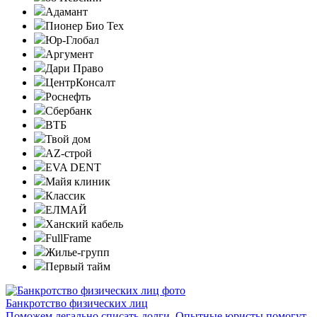
Адамант
Пионер Био Тех
Юр-Глобал
Аргумент
Дари Право
ЦентрКонсалт
Роснефть
Сбербанк
ВТБ
Твой дом
AZ-строй
EVA DENT
Майя клиник
Классик
ЕЛМАЙ
Ханский кабель
FullFrame
Жилье-групп
Первый тайм
Банкротство физических лиц
Поможем легально списать долги. Опытные юристы помогут