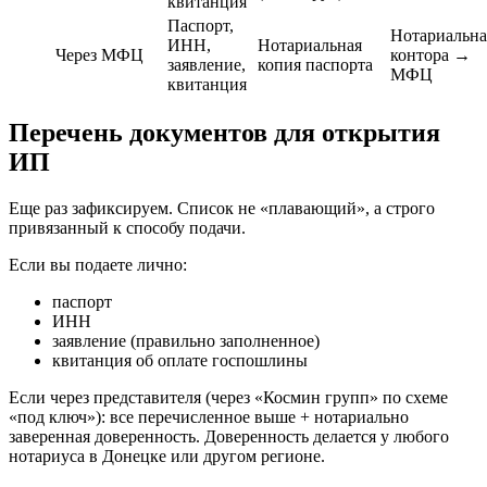
квитанция
Паспорт,
Нотариальна
ИНН,
Нотариальная
Через МФЦ
контора →
заявление,
копия паспорта
МФЦ
квитанция
Перечень документов для открытия
ИП
Еще раз зафиксируем. Список не «плавающий», а строго
привязанный к способу подачи.
Если вы подаете лично:
паспорт
ИНН
заявление (правильно заполненное)
квитанция об оплате госпошлины
Если через представителя (через «Космин групп» по схеме
«под ключ»): все перечисленное выше + нотариально
заверенная доверенность. Доверенность делается у любого
нотариуса в Донецке или другом регионе.