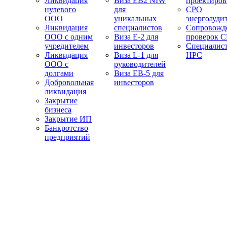
Ликвидация
Виза EB2 NIW
проектиро
нулевого
для
СРО
ООО
уникальных
энергоауди
Ликвидация
специалистов
Сопровожд
ООО с одним
Виза E-2 для
проверок 
учредителем
инвесторов
Специалис
Ликвидация
Виза L-1 для
НРС
ООО с
руководителей
долгами
Виза EB-5 для
Добровольная
инвесторов
ликвидация
Закрытие
бизнеса
Закрытие ИП
Банкротство
предприятий