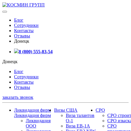
Блог
Сотрудники
Контакты
Отзывы
Донецк
8 (800) 555-83-54
Донецк
Блог
Сотрудники
Контакты
Отзывы
заказать звонок
Ликвидация фирм
Визы США
СРО
Ликвидация фирм
Виза талантов
СРО строит
Ликвидация
О-1
СРО изыск
ООО
Виза EB-1A
СРО