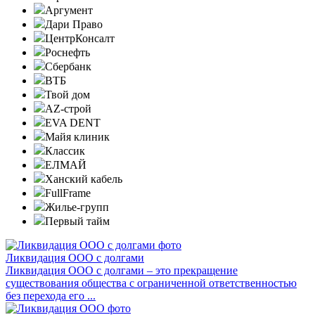
Аргумент
Дари Право
ЦентрКонсалт
Роснефть
Сбербанк
ВТБ
Твой дом
AZ-строй
EVA DENT
Майя клиник
Классик
ЕЛМАЙ
Ханский кабель
FullFrame
Жилье-групп
Первый тайм
Ликвидация ООО с долгами
Ликвидация ООО с долгами – это прекращение
существования общества с ограниченной ответственностью
без перехода его ...