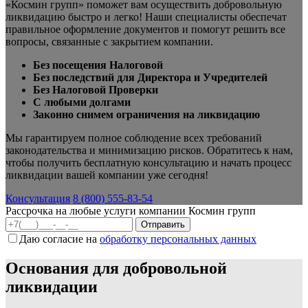
«Космин групп» поможет вам осуществить добровольную
ликвидацию быстро и легко! Наши специалисты обеспечат
правильное оформление документов и помогут решить все
вопросы, связанные с закрытием компании.
Без посещения Налоговой
Без последствий для Директора и Учредителей
Без Налоговой Проверки
С любыми долгами
Законно снимем ограничения на ликвидацию
Мы гарантируем полное соблюдение всех требований
законодательства и минимизацию рисков. Обратитесь к нам,
чтобы получить бесплатную консультацию и начать процесс
ликвидации вашей компании уже сегодня!
Консультация
8 (800) 555-83-54
Рассрочка на любые услуги компании Космин групп
Даю согласие на
обработку персональных данных
Основания для добровольной
ликвидации