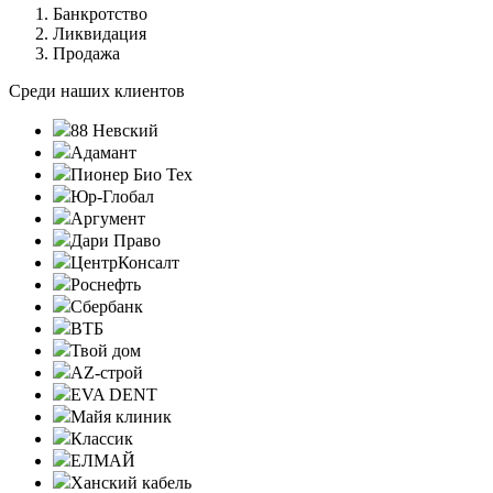
Банкротство
Ликвидация
Продажа
Среди наших клиентов
88 Невский
Адамант
Пионер Био Тех
Юр-Глобал
Аргумент
Дари Право
ЦентрКонсалт
Роснефть
Сбербанк
ВТБ
Твой дом
AZ-строй
EVA DENT
Майя клиник
Классик
ЕЛМАЙ
Ханский кабель