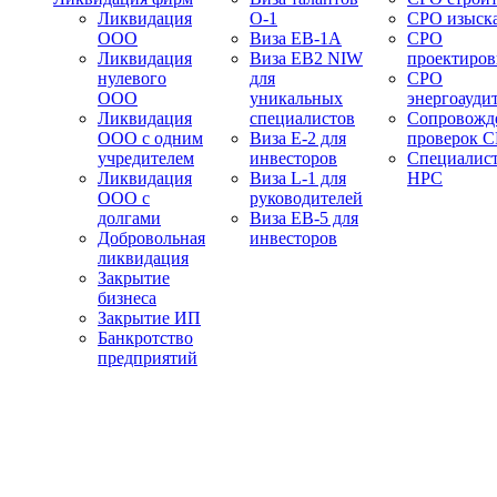
Ликвидация
О-1
СРО изыск
ООО
Виза EB-1A
СРО
Ликвидация
Виза EB2 NIW
проектиро
нулевого
для
СРО
ООО
уникальных
энергоауди
Ликвидация
специалистов
Сопровожд
ООО с одним
Виза E-2 для
проверок 
учредителем
инвесторов
Специалис
Ликвидация
Виза L-1 для
НРС
ООО с
руководителей
долгами
Виза EB-5 для
Добровольная
инвесторов
ликвидация
Закрытие
бизнеса
Закрытие ИП
Банкротство
предприятий