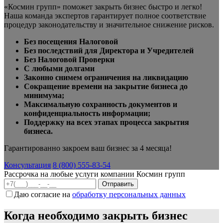
«Космин групп» поможет закрыть бизнес быстро и легко!
Наша команда экспертов гарантирует полное соответствие
процедур законодательству и значительное снижение рисков.
Без посещения Налоговой
Без последствий для Директора и Учредителей
Без Налоговой Проверки
С любыми долгами
Законно снимем ограничения на ликвидацию
Сокращение времени на закрытие бизнеса до
минимума;
Максимальную сохранность документов и
конфиденциальность информации;
Поддержку на всех этапах процесса закрытия
бизнеса.
Гарантированно закроем ваш бизнес за 4 месяца!
Консультация
8 (800) 555-83-54
Рассрочка на любые услуги компании Космин групп
Даю согласие на
обработку персональных данных
Когда необходимо закрыть бизнес