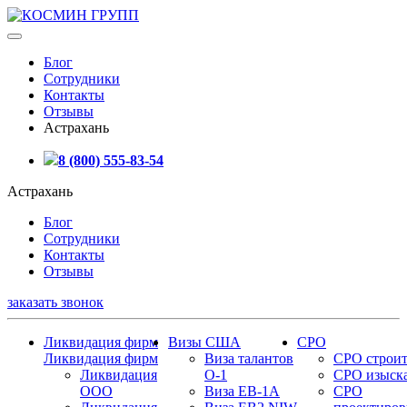
Блог
Сотрудники
Контакты
Отзывы
Астрахань
8 (800) 555-83-54
Астрахань
Блог
Сотрудники
Контакты
Отзывы
заказать звонок
Ликвидация фирм
Визы США
СРО
Ликвидация фирм
Виза талантов
СРО строит
Ликвидация
О-1
СРО изыск
ООО
Виза EB-1A
СРО