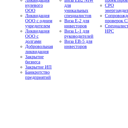
Ликвидация
Виза EB2 NIW
проектиро
нулевого
для
СРО
ООО
уникальных
энергоауди
Ликвидация
специалистов
Сопровожд
ООО с одним
Виза E-2 для
проверок 
учредителем
инвесторов
Специалис
Ликвидация
Виза L-1 для
НРС
ООО с
руководителей
долгами
Виза EB-5 для
Добровольная
инвесторов
ликвидация
Закрытие
бизнеса
Закрытие ИП
Банкротство
предприятий