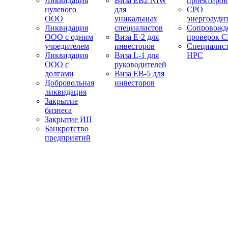
Ликвидация
Виза EB2 NIW
проектиро
нулевого
для
СРО
ООО
уникальных
энергоауди
Ликвидация
специалистов
Сопровожд
ООО с одним
Виза E-2 для
проверок 
учредителем
инвесторов
Специалис
Ликвидация
Виза L-1 для
НРС
ООО с
руководителей
долгами
Виза EB-5 для
Добровольная
инвесторов
ликвидация
Закрытие
бизнеса
Закрытие ИП
Банкротство
предприятий