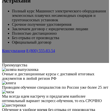
Астрахани
Полный курс Машинист электрического оборудования
землесосных плавучих несамоходных снарядов и
грунтонасосных установок
Срочное получение удостоверения
Заключаем договор с юридическими лицами
Полностью дистанционно
Без отрыва от производства
Официальный договор
Консультация
8 (800) 555-83-54
Преимущества
Очные и дистанционные курсы с доставкой итоговых
документов в любой регион РФ
Проводим обучение специалистов по России уже более 25 лет
Мы всегда идем настречу и предлагаем наиболее
оптимальный вариант экспресс-обучения, то есь СРОЧНО
Обучение в удобное время без отрыва от производства