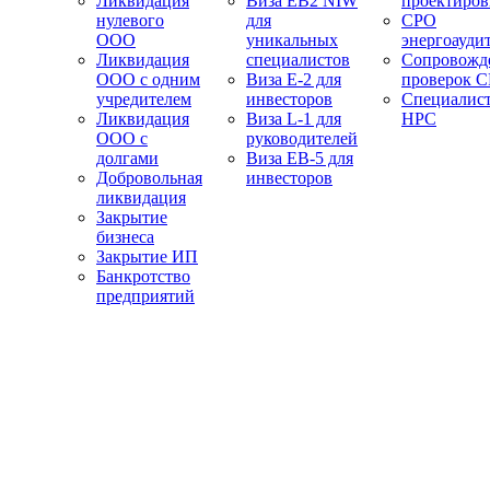
Ликвидация
Виза EB2 NIW
проектиро
нулевого
для
СРО
ООО
уникальных
энергоауди
Ликвидация
специалистов
Сопровожд
ООО с одним
Виза E-2 для
проверок 
учредителем
инвесторов
Специалис
Ликвидация
Виза L-1 для
НРС
ООО с
руководителей
долгами
Виза EB-5 для
Добровольная
инвесторов
ликвидация
Закрытие
бизнеса
Закрытие ИП
Банкротство
предприятий