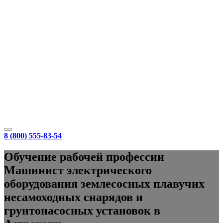
8 (800) 555-83-54
Обучение рабочей профессии
Машинист электрического
оборудования землесосных плавучих
несамоходных снарядов и
грунтонасосных установок в