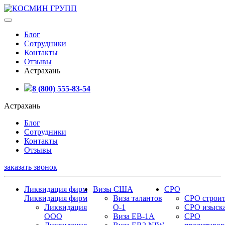
Блог
Сотрудники
Контакты
Отзывы
Астрахань
8 (800) 555-83-54
Астрахань
Блог
Сотрудники
Контакты
Отзывы
заказать звонок
Ликвидация фирм
Визы США
СРО
Ликвидация фирм
Виза талантов
СРО строит
Ликвидация
О-1
СРО изыск
ООО
Виза EB-1A
СРО