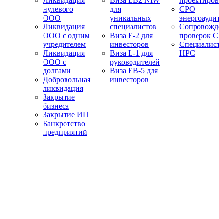
Ликвидация
Виза EB2 NIW
проектиро
нулевого
для
СРО
ООО
уникальных
энергоауди
Ликвидация
специалистов
Сопровожд
ООО с одним
Виза E-2 для
проверок 
учредителем
инвесторов
Специалис
Ликвидация
Виза L-1 для
НРС
ООО с
руководителей
долгами
Виза EB-5 для
Добровольная
инвесторов
ликвидация
Закрытие
бизнеса
Закрытие ИП
Банкротство
предприятий