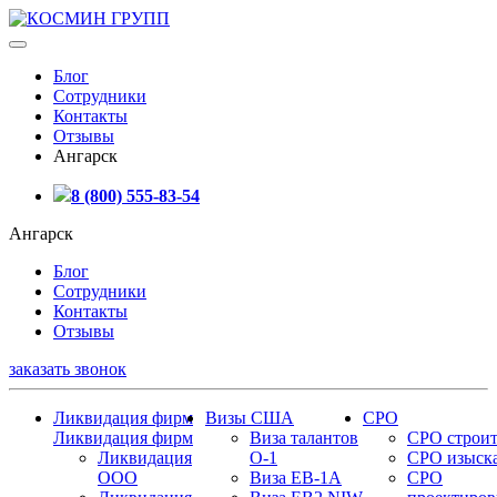
Блог
Сотрудники
Контакты
Отзывы
Ангарск
8 (800) 555-83-54
Ангарск
Блог
Сотрудники
Контакты
Отзывы
заказать звонок
Ликвидация фирм
Визы США
СРО
Ликвидация фирм
Виза талантов
СРО строит
Ликвидация
О-1
СРО изыск
ООО
Виза EB-1A
СРО