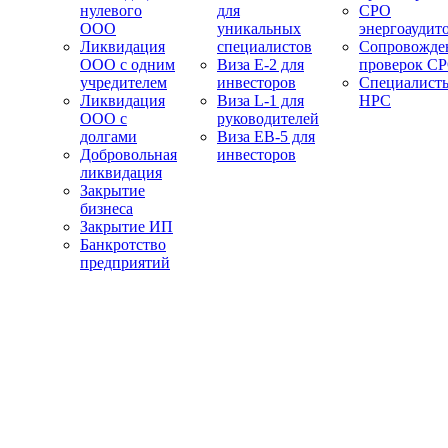
нулевого
для
СРО
ООО
уникальных
энергоаудит
Ликвидация
специалистов
Сопровожде
ООО с одним
Виза E-2 для
проверок С
учредителем
инвесторов
Специалист
Ликвидация
Виза L-1 для
НРС
ООО с
руководителей
долгами
Виза EB-5 для
Добровольная
инвесторов
ликвидация
Закрытие
бизнеса
Закрытие ИП
Банкротство
предприятий