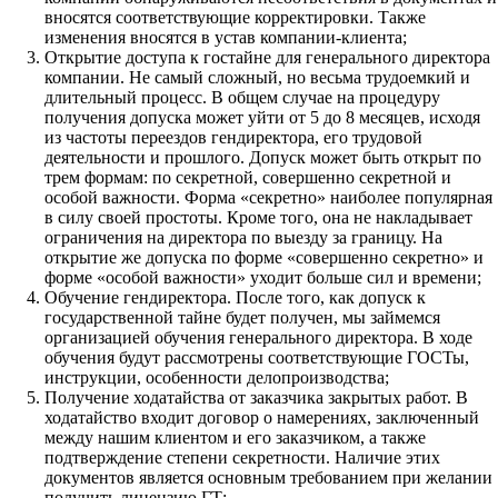
вносятся соответствующие корректировки. Также
изменения вносятся в устав компании-клиента;
Открытие доступа к гостайне для генерального директора
компании. Не самый сложный, но весьма трудоемкий и
длительный процесс. В общем случае на процедуру
получения допуска может уйти от 5 до 8 месяцев, исходя
из частоты переездов гендиректора, его трудовой
деятельности и прошлого. Допуск может быть открыт по
трем формам: по секретной, совершенно секретной и
особой важности. Форма «секретно» наиболее популярная
в силу своей простоты. Кроме того, она не накладывает
ограничения на директора по выезду за границу. На
открытие же допуска по форме «совершенно секретно» и
форме «особой важности» уходит больше сил и времени;
Обучение гендиректора. После того, как допуск к
государственной тайне будет получен, мы займемся
организацией обучения генерального директора. В ходе
обучения будут рассмотрены соответствующие ГОСТы,
инструкции, особенности делопроизводства;
Получение ходатайства от заказчика закрытых работ. В
ходатайство входит договор о намерениях, заключенный
между нашим клиентом и его заказчиком, а также
подтверждение степени секретности. Наличие этих
документов является основным требованием при желании
получить лицензию ГТ;