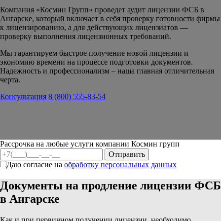
Компания «Космин Групп» проведет аудит лицензии ФСБ в
Ангарске, который включает в себя проверку готовности фирмы
к лицензированию, а для действующих лицензиатов —
проверку выполнения лицензионных требований.
Мы гарантируем быстрое получение новой лицензии и
экономию времени на процессе подготовки документов.
Надежность и профессионализм – наша главная отличительная
черта.
Консультация
8 (800) 555-83-54
Рассрочка на любые услуги компании Космин групп
Даю согласие на
обработку персональных данных
Документы на продление лицензии ФСБ
в Ангарске
Как и при первичном получении лицензии, необходимо