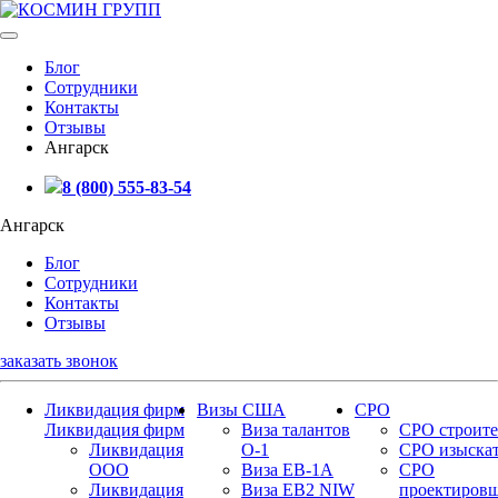
Блог
Сотрудники
Контакты
Отзывы
Ангарск
8 (800) 555-83-54
Ангарск
Блог
Сотрудники
Контакты
Отзывы
заказать звонок
Ликвидация фирм
Визы США
СРО
Ликвидация фирм
Виза талантов
СРО строите
Ликвидация
О-1
СРО изыска
ООО
Виза EB-1A
СРО
Ликвидация
Виза EB2 NIW
проектиров