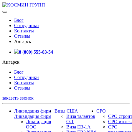
Блог
Сотрудники
Контакты
Отзывы
Ангарск
8 (800) 555-83-54
Ангарск
Блог
Сотрудники
Контакты
Отзывы
заказать звонок
Ликвидация фирм
Визы США
СРО
Ликвидация фирм
Виза талантов
СРО строит
Ликвидация
О-1
СРО изыск
ООО
Виза EB-1A
СРО