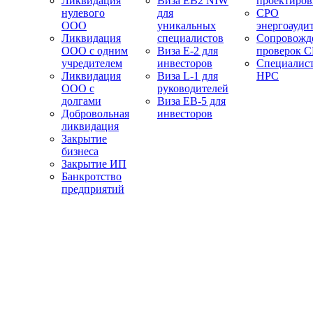
Ликвидация
Виза EB2 NIW
проектиро
нулевого
для
СРО
ООО
уникальных
энергоауди
Ликвидация
специалистов
Сопровожд
ООО с одним
Виза E-2 для
проверок 
учредителем
инвесторов
Специалис
Ликвидация
Виза L-1 для
НРС
ООО с
руководителей
долгами
Виза EB-5 для
Добровольная
инвесторов
ликвидация
Закрытие
бизнеса
Закрытие ИП
Банкротство
предприятий