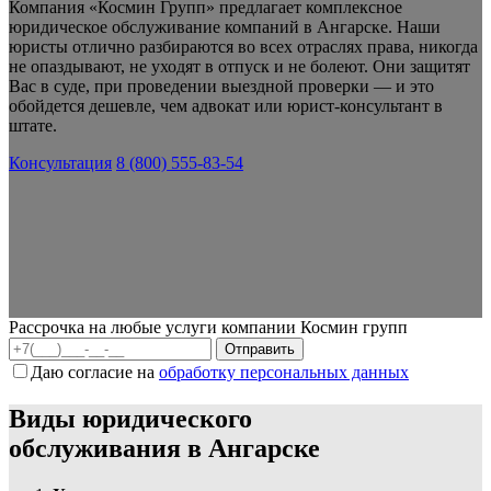
Компания «Космин Групп» предлагает комплексное
юридическое обслуживание компаний в Ангарске. Наши
юристы отлично разбираются во всех отраслях права, никогда
не опаздывают, не уходят в отпуск и не болеют. Они защитят
Вас в суде, при проведении выездной проверки — и это
обойдется дешевле, чем адвокат или юрист-консультант в
штате.
Консультация
8 (800) 555-83-54
Рассрочка на любые услуги компании Космин групп
Даю согласие на
обработку персональных данных
Виды юридического
обслуживания в Ангарске