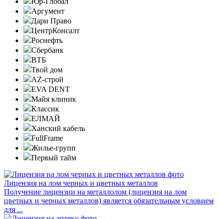
Юр-Глобал
Аргумент
Дари Право
ЦентрКонсалт
Роснефть
Сбербанк
ВТБ
Твой дом
AZ-строй
EVA DENT
Майя клиник
Классик
ЕЛМАЙ
Ханский кабель
FullFrame
Жилье-групп
Первый тайм
Лицензия на лом черных и цветных металлов
Получение лицензии на металлолом (лицензия на лом
цветных и черных металлов) является обязательным условием
для ...