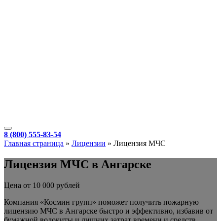
8 (800) 555-83-54
Главная страница
»
Лицензии
»
Лицензия МЧС
Лицензия МЧС в Ангарске
Цена от 10 000 рублей
Компания «Космин групп» поможет получить пожарную
лицензию МЧС
в Ангарске
быстро и эффективно, избавив от
бумажной волокиты и лишних затрат времени и средств.