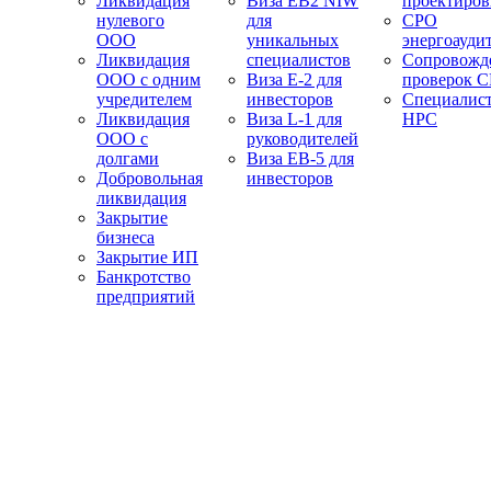
Ликвидация
Виза EB2 NIW
проектиро
нулевого
для
СРО
ООО
уникальных
энергоауди
Ликвидация
специалистов
Сопровожд
ООО с одним
Виза E-2 для
проверок 
учредителем
инвесторов
Специалис
Ликвидация
Виза L-1 для
НРС
ООО с
руководителей
долгами
Виза EB-5 для
Добровольная
инвесторов
ликвидация
Закрытие
бизнеса
Закрытие ИП
Банкротство
предприятий