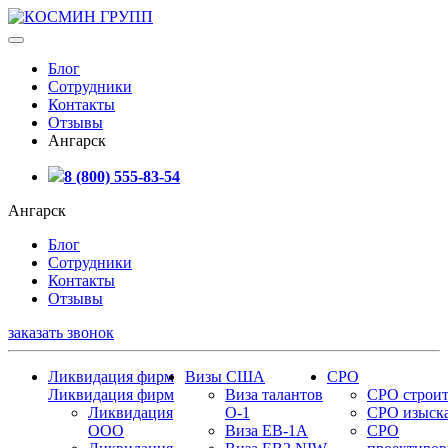
Блог
Сотрудники
Контакты
Отзывы
Ангарск
8 (800) 555-83-54
Ангарск
Блог
Сотрудники
Контакты
Отзывы
заказать звонок
Ликвидация фирм
Визы США
СРО
Ликвидация фирм
Виза талантов
СРО строит
Ликвидация
О-1
СРО изыск
ООО
Виза EB-1A
СРО