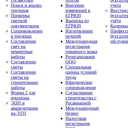
Госзакупки
долгов
бухгалте
Поиск и анализ
Внесение
учета
тендеров
изменений в
Восстан
Проверка
ЕГРЮЛ
бухгалте
сметной
Выписка из
учёта
документации
ЕГРЮЛ
Кадровы
Сопровождение
Изготовление
Професс
в тендерах
печатей
бухгалте
Составление
Международная
обслужи
смет на
регистрация
ремонтные
товарного знака
работы
Реорганизация
Составление
ООО
сметы
Специальная
Составление
оценка условий
сметы на
труда
строительные
Юридическое
работы
сопровождение
Форма 2 для
Согласование
аукциона
строительства с
ЭЦП и
Росавиацией
аккредитация
Международный
на ЭТП
бизнес
Налоговая
регистрация