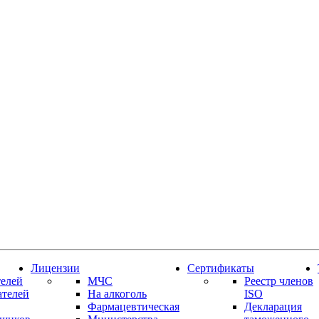
Лицензии
Сертификаты
елей
МЧС
Реестр членов
ателей
На алкоголь
ISO
Фармацевтическая
Декларация