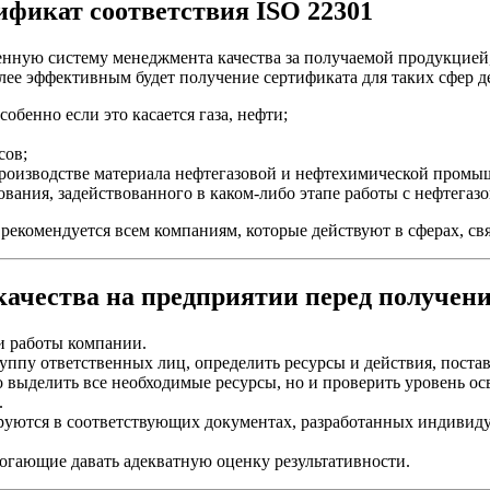
фикат соответствия ISO 22301
ную систему менеджмента качества за получаемой продукцией,
лее эффективным будет получение сертификата для таких сфер д
обенно если это касается газа, нефти;
сов;
 производстве материала нефтегазовой и нефтехимической промы
ования, задействованного в каком-либо этапе работы с нефтегаз
1 рекомендуется всем компаниям, которые действуют в сферах, 
ачества на предприятии перед получени
и работы компании.
уппу ответственных лиц, определить ресурсы и действия, постав
 выделить все необходимые ресурсы, но и проверить уровень ос
.
ются в соответствующих документах, разработанных индивидуа
огающие давать адекватную оценку результативности.