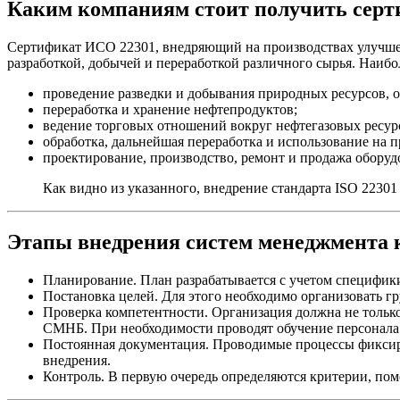
Каким компаниям стоит получить серти
Сертификат ИСО 22301, внедряющий на производствах улучшен
разработкой, добычей и переработкой различного сырья. Наибо
проведение разведки и добывания природных ресурсов, ос
переработка и хранение нефтепродуктов;
ведение торговых отношений вокруг нефтегазовых ресур
обработка, дальнейшая переработка и использование на
проектирование, производство, ремонт и продажа оборуд
Как видно из указанного, внедрение стандарта ISO 2230
Этапы внедрения систем менеджмента к
Планирование. План разрабатывается с учетом специфик
Постановка целей. Для этого необходимо организовать гр
Проверка компетентности. Организация должна не только
СМНБ. При необходимости проводят обучение персонала
Постоянная документация. Проводимые процессы фиксиру
внедрения.
Контроль. В первую очередь определяются критерии, пом