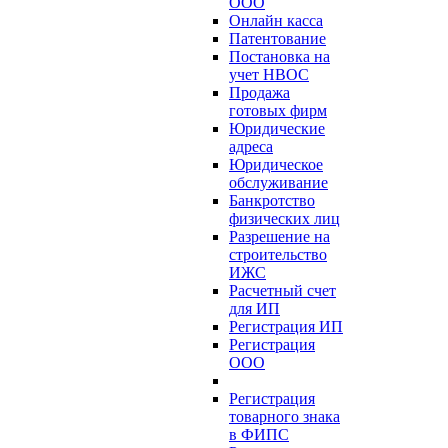
ООО
Онлайн касса
Патентование
Постановка на
учет НВОС
Продажа
готовых фирм
Юридические
адреса
Юридическое
обслуживание
Банкротство
физических лиц
Разрешение на
строительство
ИЖС
Расчетный счет
для ИП
Регистрация ИП
Регистрация
ООО
Регистрация
товарного знака
в ФИПС