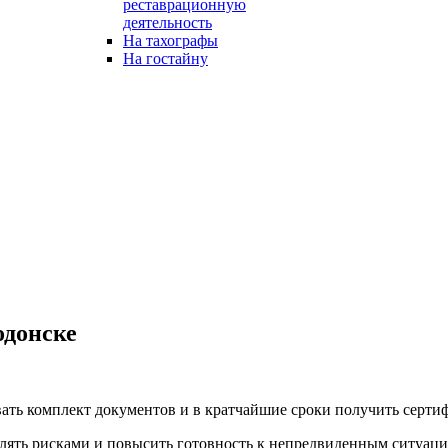
реставрационную
деятельность
На тахографы
На гостайну
одонске
ь комплект документов и в кратчайшие сроки получить сертиф
влять рисками и повысить готовность к непредвиденным ситуаци