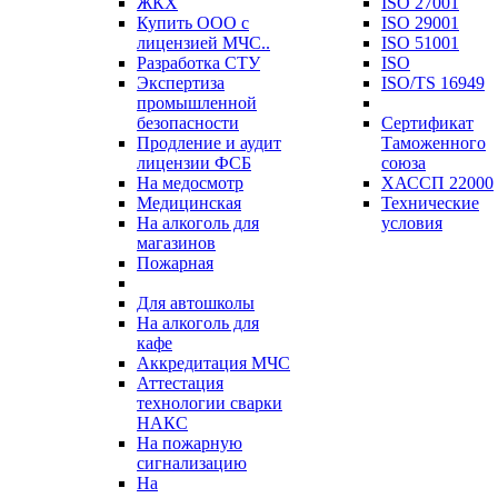
ЖКХ
ISO 27001
Купить ООО с
ISO 29001
лицензией МЧС..
ISO 51001
Разработка СТУ
ISO
Экспертиза
ISO/TS 16949
промышленной
безопасности
Сертификат
Продление и аудит
Таможенного
лицензии ФСБ
союза
На медосмотр
ХАССП 22000
Медицинская
Технические
На алкоголь для
условия
магазинов
Пожарная
Для автошколы
На алкоголь для
кафе
Аккредитация МЧС
Аттестация
технологии сварки
НАКС
На пожарную
сигнализацию
На