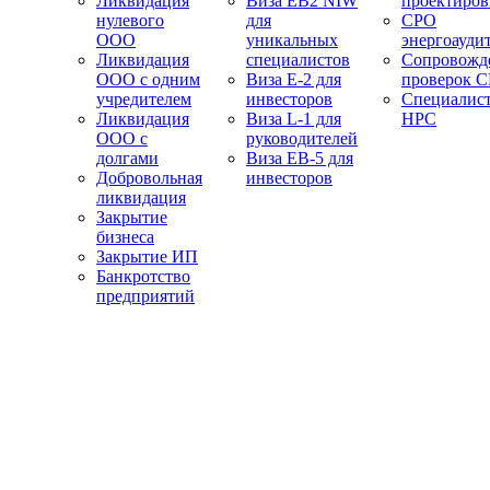
Ликвидация
Виза EB2 NIW
проектиро
нулевого
для
СРО
ООО
уникальных
энергоауди
Ликвидация
специалистов
Сопровожд
ООО с одним
Виза E-2 для
проверок 
учредителем
инвесторов
Специалис
Ликвидация
Виза L-1 для
НРС
ООО с
руководителей
долгами
Виза EB-5 для
Добровольная
инвесторов
ликвидация
Закрытие
бизнеса
Закрытие ИП
Банкротство
предприятий