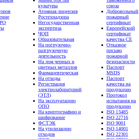
вщиков
Министерства
таможенного
культуры
союза
торов
Атомная лицензия
Добровольный
ение
Ростехнадзора
пожарный
СРО
Негосударственная
сертификат
ты
экспертиза
Европейский
ЧОП
сертификат
Образовательная
качества СЕ
На погрузочно-
Отказное
разгрузочную
письмо
деятельность
пожарной
На лом черных и
безопасности
цветных металлов
Паспорт
Фармацевтическая
МSDS
На отходы
Паспорт
Регистрация
качества на
электролабораторий
продукцию
(ЭТЛ)
Протокол
На эксплуатацию
испытания на
ОПО
продукцию
На криптографию и
ISO 13485
шифрование
ISO 22716
ФСТЭК
ISO 9001
На утилизацию
ISO 14001
отходов
ISO 22301