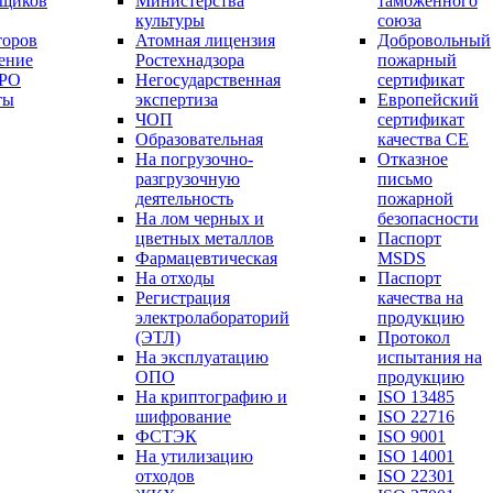
вщиков
Министерства
таможенного
культуры
союза
торов
Атомная лицензия
Добровольный
ение
Ростехнадзора
пожарный
СРО
Негосударственная
сертификат
ты
экспертиза
Европейский
ЧОП
сертификат
Образовательная
качества СЕ
На погрузочно-
Отказное
разгрузочную
письмо
деятельность
пожарной
На лом черных и
безопасности
цветных металлов
Паспорт
Фармацевтическая
МSDS
На отходы
Паспорт
Регистрация
качества на
электролабораторий
продукцию
(ЭТЛ)
Протокол
На эксплуатацию
испытания на
ОПО
продукцию
На криптографию и
ISO 13485
шифрование
ISO 22716
ФСТЭК
ISO 9001
На утилизацию
ISO 14001
отходов
ISO 22301