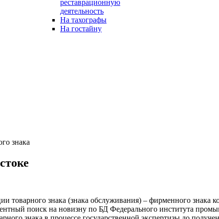
реставрационную
деятельность
На тахографы
На гостайну
ого знака
стоке
ии товарного знака (знака обслуживания) – фирменного знака 
патентный поиск на новизну по БД Федерального института про
арного знака в процессе государственной экспертизы до получе