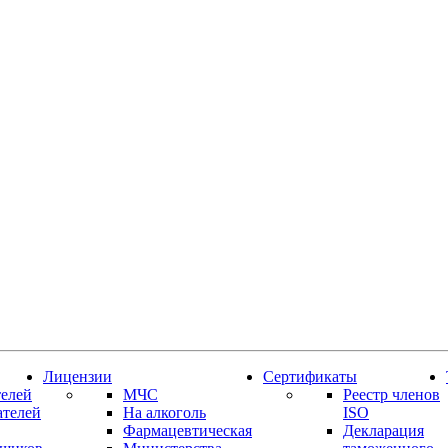
Лицензии
Сертификаты
елей
МЧС
Реестр членов
ателей
На алкоголь
ISO
Фармацевтическая
Декларация