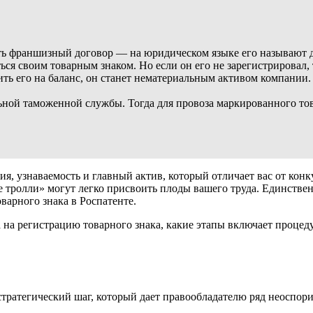
ать франшизный договор — на юридическом языке его называют д
я своим товарным знаком. Но если он его не зарегистрировал, то
ить его на баланс, он станет нематериальным активом компании
ной таможенной службы. Тогда для провоза маркированного тов
ия, узнаваемость и главный актив, который отличает вас от кон
тролли» могут легко присвоить плоды вашего труда. Единствен
варного знака в Роспатенте.
а на регистрацию товарного знака, какие этапы включает процед
 стратегический шаг, который дает правообладателю ряд неоспо