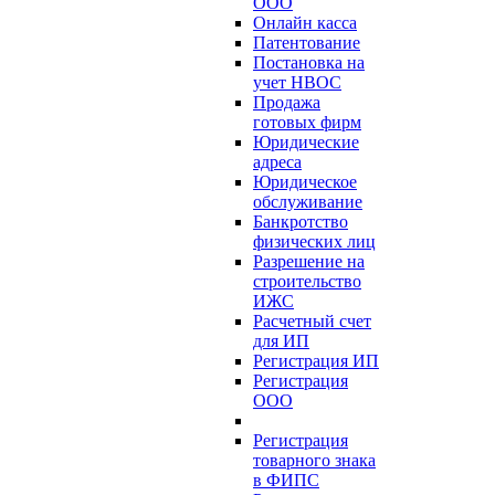
ООО
Онлайн касса
Патентование
Постановка на
учет НВОС
Продажа
готовых фирм
Юридические
адреса
Юридическое
обслуживание
Банкротство
физических лиц
Разрешение на
строительство
ИЖС
Расчетный счет
для ИП
Регистрация ИП
Регистрация
ООО
Регистрация
товарного знака
в ФИПС