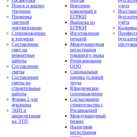
Госзакупки
долгов
бухгалте
Поиск и анализ
Внесение
учета
тендеров
изменений в
Восстан
Проверка
ЕГРЮЛ
бухгалте
сметной
Выписка из
учёта
документации
ЕГРЮЛ
Кадровы
Сопровождение
Изготовление
Професс
в тендерах
печатей
бухгалте
Составление
Международная
обслужи
смет на
регистрация
ремонтные
товарного знака
работы
Реорганизация
Составление
ООО
сметы
Специальная
Составление
оценка условий
сметы на
труда
строительные
Юридическое
работы
сопровождение
Форма 2 для
Согласование
аукциона
строительства с
ЭЦП и
Росавиацией
аккредитация
Международный
на ЭТП
бизнес
Налоговая
регистрация