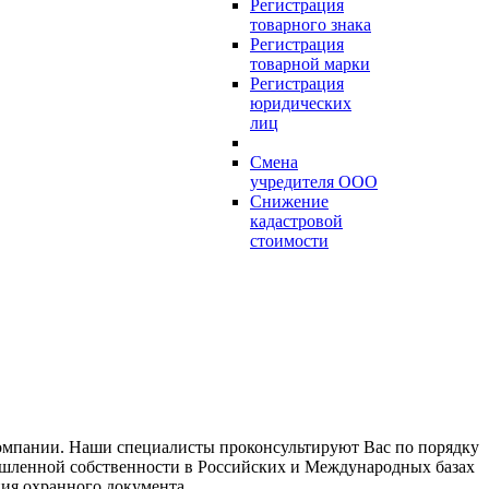
Регистрация
товарного знака
Регистрация
товарной марки
Регистрация
юридических
лиц
Смена
учредителя ООО
Снижение
кадастровой
стоимости
компании. Наши специалисты проконсультируют Вас по порядку
мышленной собственности в Российских и Международных базах
ния охранного документа.