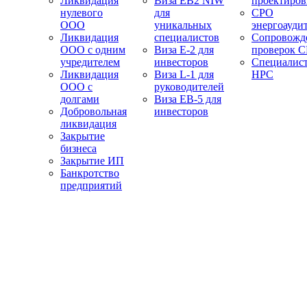
Ликвидация
Виза EB2 NIW
проектиро
нулевого
для
СРО
ООО
уникальных
энергоауди
Ликвидация
специалистов
Сопровожд
ООО с одним
Виза E-2 для
проверок 
учредителем
инвесторов
Специалис
Ликвидация
Виза L-1 для
НРС
ООО с
руководителей
долгами
Виза EB-5 для
Добровольная
инвесторов
ликвидация
Закрытие
бизнеса
Закрытие ИП
Банкротство
предприятий