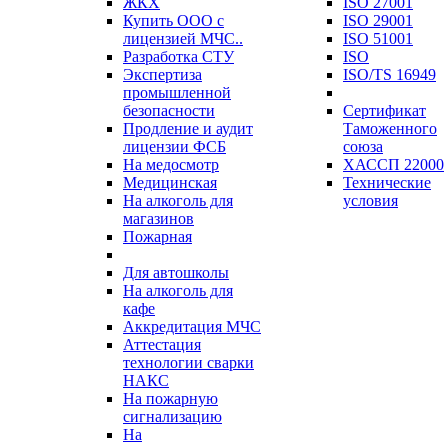
ЖКХ
ISO 27001
Купить ООО с
ISO 29001
лицензией МЧС..
ISO 51001
Разработка СТУ
ISO
Экспертиза
ISO/TS 16949
промышленной
безопасности
Сертификат
Продление и аудит
Таможенного
лицензии ФСБ
союза
На медосмотр
ХАССП 22000
Медицинская
Технические
На алкоголь для
условия
магазинов
Пожарная
Для автошколы
На алкоголь для
кафе
Аккредитация МЧС
Аттестация
технологии сварки
НАКС
На пожарную
сигнализацию
На