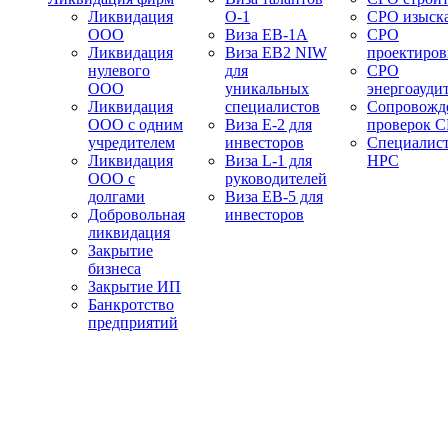
Ликвидация
О-1
СРО изыск
ООО
Виза EB-1A
СРО
Ликвидация
Виза EB2 NIW
проектиро
нулевого
для
СРО
ООО
уникальных
энергоауди
Ликвидация
специалистов
Сопровожд
ООО с одним
Виза E-2 для
проверок 
учредителем
инвесторов
Специалис
Ликвидация
Виза L-1 для
НРС
ООО с
руководителей
долгами
Виза EB-5 для
Добровольная
инвесторов
ликвидация
Закрытие
бизнеса
Закрытие ИП
Банкротство
предприятий