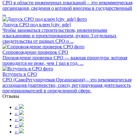
СРО в области инженерных изысканий – это некоммерческая
организация, сведения о которой внесены в государственный
...
Допуск СРО под ключ [city_gde]
Чтобы заниматься строительством, инженерными
изысканиями и проектированием, нужно 3 отдельных
свидетельства от разных СРО о ...
Сопровождение проверок СРО
Прохождение проверки СРО — важная процедура, которая
проводится не реже, чем 1 раз в год. ...
Вступить в СРО
СРО (СамоРегулируемая Организация) – это некоммерческая
ассоциация (партнерство, союз), регулирующая деятельность
предпринимателей в определенной сфере.
Отзывы
⌕
⌕
⌕
⌕
⌕