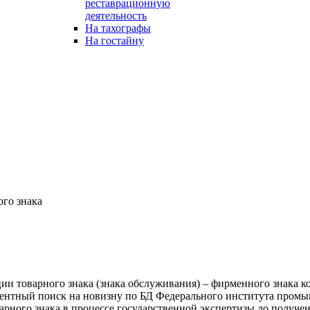
реставрационную
деятельность
На тахографы
На гостайну
ого знака
ии товарного знака (знака обслуживания) – фирменного знака 
патентный поиск на новизну по БД Федерального института про
арного знака в процессе государственной экспертизы до получе