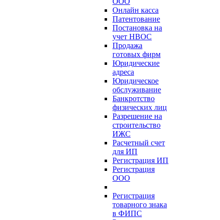
ООО
Онлайн касса
Патентование
Постановка на
учет НВОС
Продажа
готовых фирм
Юридические
адреса
Юридическое
обслуживание
Банкротство
физических лиц
Разрешение на
строительство
ИЖС
Расчетный счет
для ИП
Регистрация ИП
Регистрация
ООО
Регистрация
товарного знака
в ФИПС