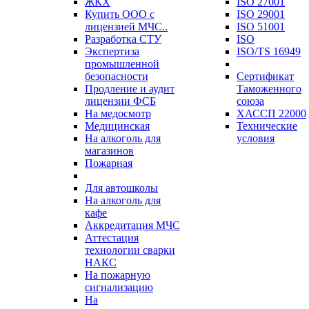
ЖКХ
ISO 27001
Купить ООО с
ISO 29001
лицензией МЧС..
ISO 51001
Разработка СТУ
ISO
Экспертиза
ISO/TS 16949
промышленной
безопасности
Сертификат
Продление и аудит
Таможенного
лицензии ФСБ
союза
На медосмотр
ХАССП 22000
Медицинская
Технические
На алкоголь для
условия
магазинов
Пожарная
Для автошколы
На алкоголь для
кафе
Аккредитация МЧС
Аттестация
технологии сварки
НАКС
На пожарную
сигнализацию
На