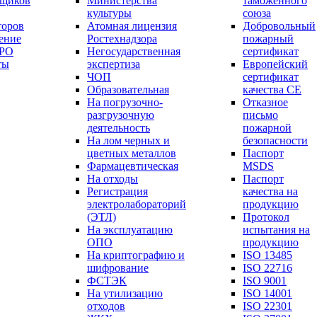
вщиков
Министерства
таможенного
культуры
союза
торов
Атомная лицензия
Добровольный
ение
Ростехнадзора
пожарный
СРО
Негосударственная
сертификат
ты
экспертиза
Европейский
ЧОП
сертификат
Образовательная
качества СЕ
На погрузочно-
Отказное
разгрузочную
письмо
деятельность
пожарной
На лом черных и
безопасности
цветных металлов
Паспорт
Фармацевтическая
МSDS
На отходы
Паспорт
Регистрация
качества на
электролабораторий
продукцию
(ЭТЛ)
Протокол
На эксплуатацию
испытания на
ОПО
продукцию
На криптографию и
ISO 13485
шифрование
ISO 22716
ФСТЭК
ISO 9001
На утилизацию
ISO 14001
отходов
ISO 22301