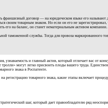
ать франшизный договор — на юридическом языке его называют д
я своим товарным знаком. Но если он его не зарегистрировал, то
ить его на баланс, он станет нематериальным активом компании
ной таможенной службы. Тогда для провоза маркированного тов
ия, узнаваемость и главный актив, который отличает вас от кон
тролли» могут легко присвоить плоды вашего труда. Единствен
варного знака в Роспатенте.
а на регистрацию товарного знака, какие этапы включает процед
 стратегический шаг, который дает правообладателю ряд неоспо