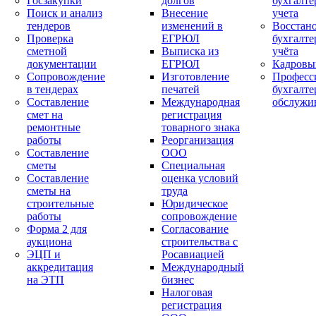
Госзакупки
долгов
бухгалте
Поиск и анализ
Внесение
учета
тендеров
изменений в
Восстан
Проверка
ЕГРЮЛ
бухгалте
сметной
Выписка из
учёта
документации
ЕГРЮЛ
Кадровы
Сопровождение
Изготовление
Професс
в тендерах
печатей
бухгалте
Составление
Международная
обслужи
смет на
регистрация
ремонтные
товарного знака
работы
Реорганизация
Составление
ООО
сметы
Специальная
Составление
оценка условий
сметы на
труда
строительные
Юридическое
работы
сопровождение
Форма 2 для
Согласование
аукциона
строительства с
ЭЦП и
Росавиацией
аккредитация
Международный
на ЭТП
бизнес
Налоговая
регистрация