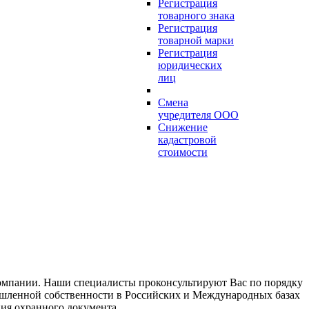
Регистрация
товарного знака
Регистрация
товарной марки
Регистрация
юридических
лиц
Смена
учредителя ООО
Снижение
кадастровой
стоимости
компании. Наши специалисты проконсультируют Вас по порядку
мышленной собственности в Российских и Международных базах
ния охранного документа.