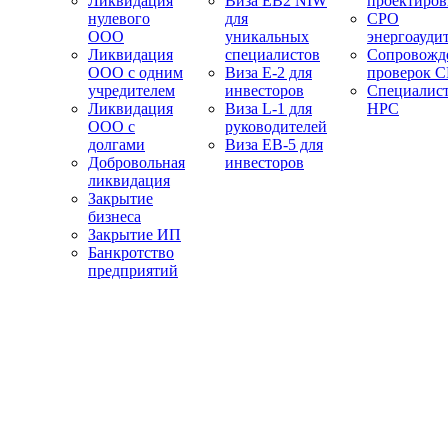
Ликвидация
Виза EB2 NIW
проектиро
нулевого
для
СРО
ООО
уникальных
энергоауди
Ликвидация
специалистов
Сопровожд
ООО с одним
Виза E-2 для
проверок 
учредителем
инвесторов
Специалис
Ликвидация
Виза L-1 для
НРС
ООО с
руководителей
долгами
Виза EB-5 для
Добровольная
инвесторов
ликвидация
Закрытие
бизнеса
Закрытие ИП
Банкротство
предприятий