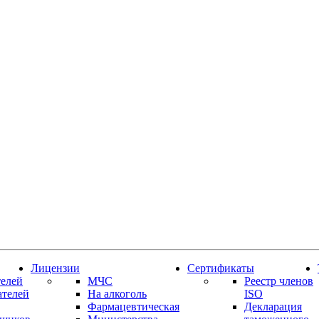
Лицензии
Сертификаты
елей
МЧС
Реестр членов
ателей
На алкоголь
ISO
Фармацевтическая
Декларация