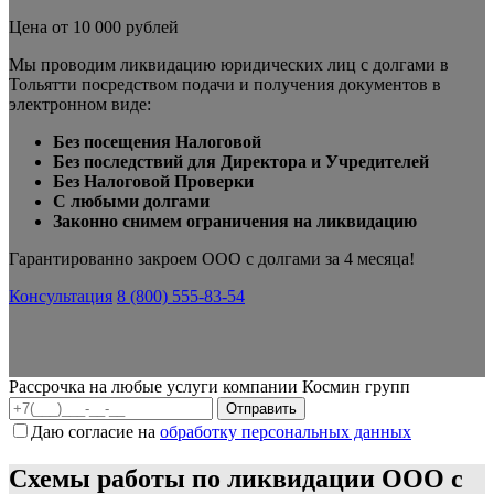
Цена от 10 000 рублей
Мы проводим ликвидацию юридических лиц с долгами в
Тольятти посредством подачи и получения документов в
электронном виде:
Без посещения Налоговой
Без последствий для Директора и Учредителей
Без Налоговой Проверки
С любыми долгами
Законно снимем ограничения на ликвидацию
Гарантированно закроем ООО с долгами за 4 месяца!
Консультация
8 (800) 555-83-54
Рассрочка на любые услуги компании Космин групп
Даю согласие на
обработку персональных данных
Схемы работы по ликвидации ООО с