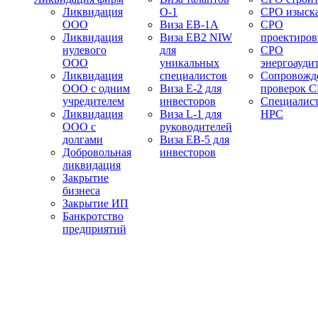
Ликвидация
О-1
СРО изыск
ООО
Виза EB-1A
СРО
Ликвидация
Виза EB2 NIW
проектиро
нулевого
для
СРО
ООО
уникальных
энергоауди
Ликвидация
специалистов
Сопровожд
ООО с одним
Виза E-2 для
проверок 
учредителем
инвесторов
Специалис
Ликвидация
Виза L-1 для
НРС
ООО с
руководителей
долгами
Виза EB-5 для
Добровольная
инвесторов
ликвидация
Закрытие
бизнеса
Закрытие ИП
Банкротство
предприятий