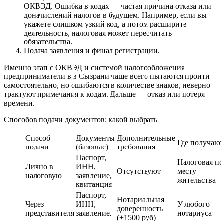
ОКВЭД. Ошибка в кодах — частая причина отказа или
доначислений налогов в будущем. Например, если вы
укажете слишком узкий код, а потом расширите
деятельность, налоговая может пересчитать
обязательства.
Подача заявления и финал регистрации.
Именно этап с ОКВЭД и системой налогообложения
предприниматели в в Сызрани чаще всего пытаются пройти
самостоятельно, но ошибаются в количестве знаков, неверно
трактуют примечания к кодам. Дальше — отказ или потеря
времени.
Способов подачи документов: какой выбрать
Способ
Документы
Дополнительные
Где получаю
подачи
(базовые)
требования
Паспорт,
Налоговая п
Лично в
ИНН,
Отсутствуют
месту
налоговую
заявление,
жительства
квитанция
Паспорт,
Нотариальная
Через
ИНН,
У любого
доверенность
представителя
заявление,
нотариуса
(+1500 руб)