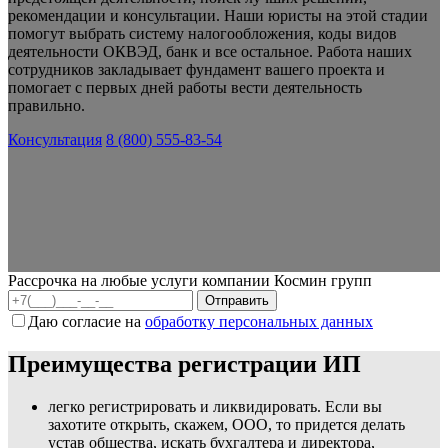
рекомендации и консультации. Наши юристы на этой стадии
помогут выбрать систему налогообложения, коды видов
деятельности ОКВЭД, банк и все остальное. Работа наших
сотрудников закладывает фундамент вашего проекта и
помогает с первых дней работы вести деятельность
правильно.
Консультация
8 (800) 555-83-54
Рассрочка на любые услуги компании Космин групп
Даю согласие на
обработку персональных данных
Преимущества регистрации ИП
легко регистрировать и ликвидировать. Если вы
захотите открыть, скажем, ООО, то придется делать
устав общества, искать бухгалтера и директора,