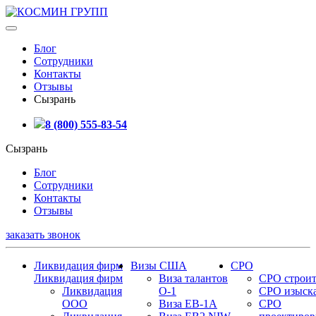
Блог
Сотрудники
Контакты
Отзывы
Сызрань
8 (800) 555-83-54
Сызрань
Блог
Сотрудники
Контакты
Отзывы
заказать звонок
Ликвидация фирм
Визы США
СРО
Ликвидация фирм
Виза талантов
СРО строит
Ликвидация
О-1
СРО изыск
ООО
Виза EB-1A
СРО