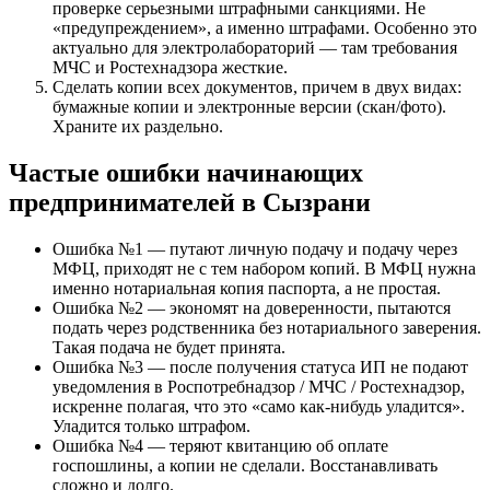
проверке серьезными штрафными санкциями. Не
«предупреждением», а именно штрафами. Особенно это
актуально для электролабораторий — там требования
МЧС и Ростехнадзора жесткие.
Сделать копии всех документов, причем в двух видах:
бумажные копии и электронные версии (скан/фото).
Храните их раздельно.
Частые ошибки начинающих
предпринимателей в Сызрани
Ошибка №1 — путают личную подачу и подачу через
МФЦ, приходят не с тем набором копий. В МФЦ нужна
именно нотариальная копия паспорта, а не простая.
Ошибка №2 — экономят на доверенности, пытаются
подать через родственника без нотариального заверения.
Такая подача не будет принята.
Ошибка №3 — после получения статуса ИП не подают
уведомления в Роспотребнадзор / МЧС / Ростехнадзор,
искренне полагая, что это «само как-нибудь уладится».
Уладится только штрафом.
Ошибка №4 — теряют квитанцию об оплате
госпошлины, а копии не сделали. Восстанавливать
сложно и долго.