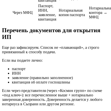
квитанция
Паспорт,
Нотариальна
ИНН,
Нотариальная
Через МФЦ
контора →
заявление,
копия паспорта
МФЦ
квитанция
Перечень документов для открытия
ИП
Еще раз зафиксируем. Список не «плавающий», а строго
привязанный к способу подачи.
Если вы подаете лично:
паспорт
ИНН
заявление (правильно заполненное)
квитанция об оплате госпошлины
Если через представителя (через «Космин групп» по схеме
«под ключ»): все перечисленное выше + нотариально
заверенная доверенность. Доверенность делается у любого
нотариуса в Сызрани или другом регионе.