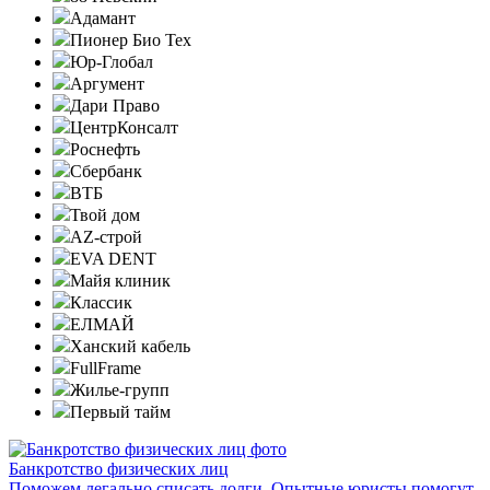
Адамант
Пионер Био Тех
Юр-Глобал
Аргумент
Дари Право
ЦентрКонсалт
Роснефть
Сбербанк
ВТБ
Твой дом
AZ-строй
EVA DENT
Майя клиник
Классик
ЕЛМАЙ
Ханский кабель
FullFrame
Жилье-групп
Первый тайм
Банкротство физических лиц
Поможем легально списать долги. Опытные юристы помогут