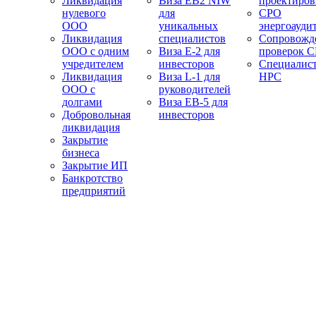
Ликвидация
Виза EB2 NIW
проектиро
нулевого
для
СРО
ООО
уникальных
энергоауди
Ликвидация
специалистов
Сопровожд
ООО с одним
Виза E-2 для
проверок 
учредителем
инвесторов
Специалис
Ликвидация
Виза L-1 для
НРС
ООО с
руководителей
долгами
Виза EB-5 для
Добровольная
инвесторов
ликвидация
Закрытие
бизнеса
Закрытие ИП
Банкротство
предприятий