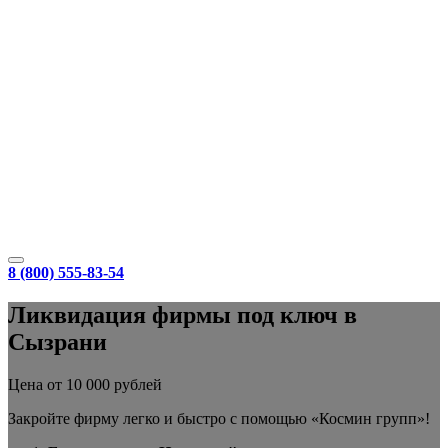
8 (800) 555-83-54
Ликвидация фирмы под ключ в
Сызрани
Цена от 10 000 рублей
Закройте фирму легко и быстро с помощью «Космин групп»!