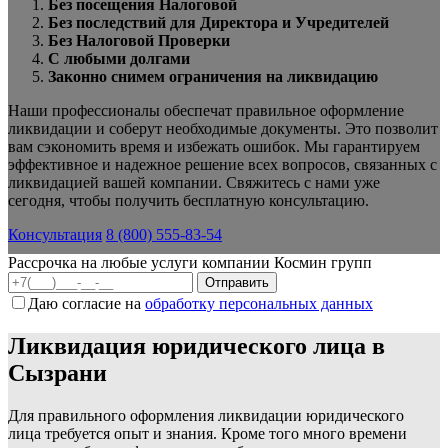
Без посещения Налоговой
Без последствий для Директора и Учредителей
Без Налоговой Проверки
С любыми долгами
Законно снимем ограничения на ликвидацию
Наши профессионалы обеспечат правильное оформление
ликвидации и соберут необходимые документы. Это позволит
вам сэкономить время и избежать ошибок. Мы гарантируем
эффективное и надежное решение всех вопросов, связанных с
ликвидацией вашей компании. Свяжитесь с нами уже
сегодня, чтобы получить бесплатную консультацию.
Консультация
8 (800) 555-83-54
Рассрочка на любые услуги компании Космин групп
Даю согласие на
обработку персональных данных
Ликвидация юридического лица в
Сызрани
Для правильного оформления ликвидации юридического
лица требуется опыт и знания. Кроме того много времени