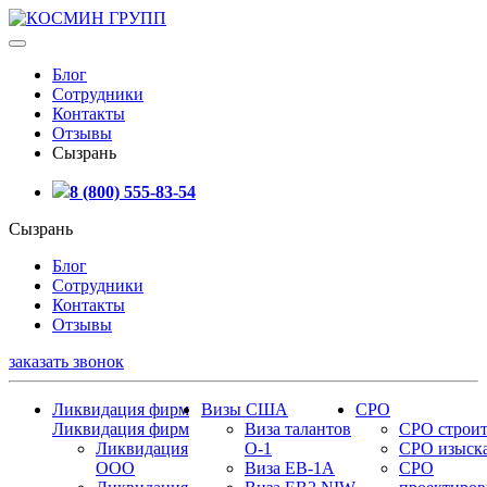
Блог
Сотрудники
Контакты
Отзывы
Сызрань
8 (800) 555-83-54
Сызрань
Блог
Сотрудники
Контакты
Отзывы
заказать звонок
Ликвидация фирм
Визы США
СРО
Ликвидация фирм
Виза талантов
СРО строит
Ликвидация
О-1
СРО изыск
ООО
Виза EB-1A
СРО