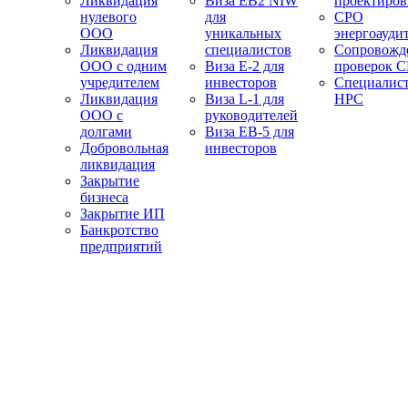
Ликвидация
Виза EB2 NIW
проектиро
нулевого
для
СРО
ООО
уникальных
энергоауди
Ликвидация
специалистов
Сопровожд
ООО с одним
Виза E-2 для
проверок 
учредителем
инвесторов
Специалис
Ликвидация
Виза L-1 для
НРС
ООО с
руководителей
долгами
Виза EB-5 для
Добровольная
инвесторов
ликвидация
Закрытие
бизнеса
Закрытие ИП
Банкротство
предприятий