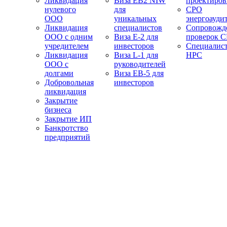
Ликвидация
Виза EB2 NIW
проектиро
нулевого
для
СРО
ООО
уникальных
энергоауди
Ликвидация
специалистов
Сопровожд
ООО с одним
Виза E-2 для
проверок 
учредителем
инвесторов
Специалис
Ликвидация
Виза L-1 для
НРС
ООО с
руководителей
долгами
Виза EB-5 для
Добровольная
инвесторов
ликвидация
Закрытие
бизнеса
Закрытие ИП
Банкротство
предприятий