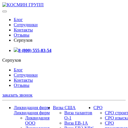
Блог
Сотрудники
Контакты
Отзывы
Серпухов
8 (800) 555-83-54
Серпухов
Блог
Сотрудники
Контакты
Отзывы
заказать звонок
Ликвидация фирм
Визы США
СРО
Ликвидация фирм
Виза талантов
СРО строит
Ликвидация
О-1
СРО изыск
ООО
Виза EB-1A
СРО