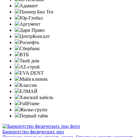
Адамант
Пионер Био Тех
Юр-Глобал
Аргумент
Дари Право
ЦентрКонсалт
Роснефть
Сбербанк
ВТБ
Твой дом
AZ-строй
EVA DENT
Майя клиник
Классик
ЕЛМАЙ
Ханский кабель
FullFrame
Жилье-групп
Первый тайм
Банкротство физических лиц