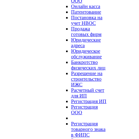
ООО
Онлайн касса
Патентование
Постановка на
учет НВОС
Продажа
готовых фирм
Юридические
адреса
Юридическое
обслуживание
Банкротство
физических лиц
Разрешение на
строительство
ИЖС
Расчетный счет
для ИП
Регистрация ИП
Регистрация
ООО
Регистрация
товарного знака
в ФИПС