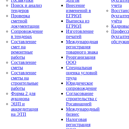
Госзакупки
долгов
бухгалте
Поиск и анализ
Внесение
учета
тендеров
изменений в
Восстан
Проверка
ЕГРЮЛ
бухгалте
сметной
Выписка из
учёта
документации
ЕГРЮЛ
Кадровы
Сопровождение
Изготовление
Професс
в тендерах
печатей
бухгалте
Составление
Международная
обслужи
смет на
регистрация
ремонтные
товарного знака
работы
Реорганизация
Составление
ООО
сметы
Специальная
Составление
оценка условий
сметы на
труда
строительные
Юридическое
работы
сопровождение
Форма 2 для
Согласование
аукциона
строительства с
ЭЦП и
Росавиацией
аккредитация
Международный
на ЭТП
бизнес
Налоговая
регистрация