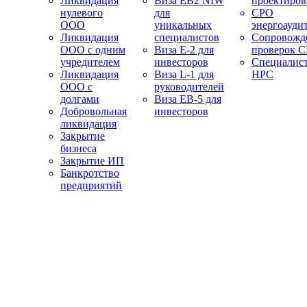
Ликвидация
Виза EB2 NIW
проектиро
нулевого
для
СРО
ООО
уникальных
энергоауди
Ликвидация
специалистов
Сопровожд
ООО с одним
Виза E-2 для
проверок 
учредителем
инвесторов
Специалис
Ликвидация
Виза L-1 для
НРС
ООО с
руководителей
долгами
Виза EB-5 для
Добровольная
инвесторов
ликвидация
Закрытие
бизнеса
Закрытие ИП
Банкротство
предприятий