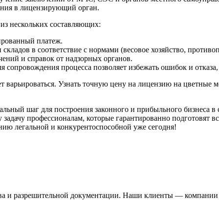
ения в лицензирующий орган.
 из нескольких составляющих:
ированный платеж.
и складов в соответствие с нормами (весовое хозяйство, против
ений и справок от надзорных органов.
 сопровождения процесса позволяет избежать ошибок и отказа, 
ет варьироваться. Узнать точную цену на лицензию на цветные 
ьный шаг для построения законного и прибыльного бизнеса в сф
ту задачу профессионалам, которые гарантированно подготовят 
нию легальной и конкурентоспособной уже сегодня!
ва и разрешительной документации. Наши клиенты — компании и