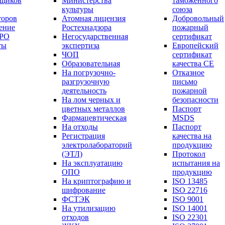
вщиков
Министерства
таможенного
культуры
союза
торов
Атомная лицензия
Добровольный
ение
Ростехнадзора
пожарный
СРО
Негосударственная
сертификат
ты
экспертиза
Европейский
ЧОП
сертификат
Образовательная
качества СЕ
На погрузочно-
Отказное
разгрузочную
письмо
деятельность
пожарной
На лом черных и
безопасности
цветных металлов
Паспорт
Фармацевтическая
МSDS
На отходы
Паспорт
Регистрация
качества на
электролабораторий
продукцию
(ЭТЛ)
Протокол
На эксплуатацию
испытания на
ОПО
продукцию
На криптографию и
ISO 13485
шифрование
ISO 22716
ФСТЭК
ISO 9001
На утилизацию
ISO 14001
отходов
ISO 22301