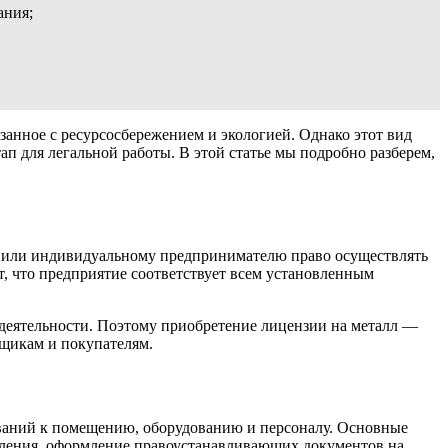
ания;
занное с ресурсосбережением и экологией. Однако этот вид
п для легальной работы. В этой статье мы подробно разберем,
у или индивидуальному предпринимателю право осуществлять
т, что предприятие соответствует всем установленным
 деятельности. Поэтому приобретение лицензии на металл —
вщикам и покупателям.
бований к помещению, оборудованию и персоналу. Основные
вления, оформление правоустанавливающих документов на