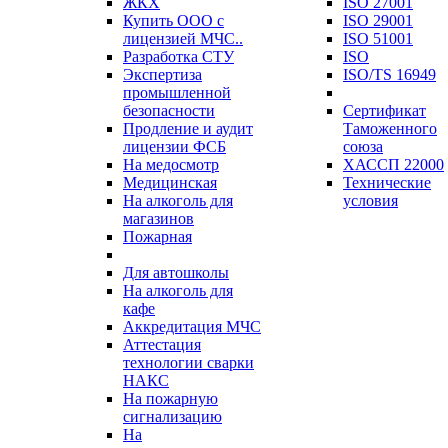
ЖКХ
ISO 27001
Купить ООО с
ISO 29001
лицензией МЧС..
ISO 51001
Разработка СТУ
ISO
Экспертиза
ISO/TS 16949
промышленной
безопасности
Сертификат
Продление и аудит
Таможенного
лицензии ФСБ
союза
На медосмотр
ХАССП 22000
Медицинская
Технические
На алкоголь для
условия
магазинов
Пожарная
Для автошколы
На алкоголь для
кафе
Аккредитация МЧС
Аттестация
технологии сварки
НАКС
На пожарную
сигнализацию
На