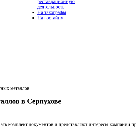
реставрационную
деятельность
На тахографы
На гостайну
тных металлов
аллов в Серпухове
ть комплект документов и представляют интересы компаний п