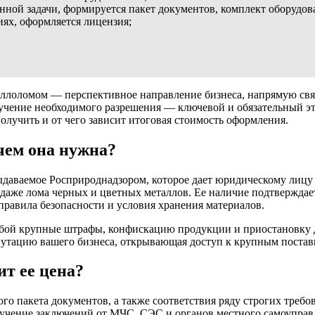
ной задачи, формируется пакет документов, комплект оборудов
ях, оформляется лицензия;
таллоломом — перспективное направление бизнеса, напрямую свя
учение необходимого разрешения — ключевой и обязательный эта
получить и от чего зависит итоговая стоимость оформления.
чем она нужна?
ыдаваемое Росприроднадзором, которое дает юридическому лиц
родаже лома черных и цветных металлов. Ее наличие подтверждае
правила безопасности и условия хранения материалов.
 собой крупные штрафы, конфискацию продукции и приостановку
репутацию вашего бизнеса, открывающая доступ к крупным поста
ит ее цена?
ого пакета документов, а также соответствия ряду строгих тре
лучение заключений от МЧС, СЭС и органов местного самоупра