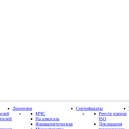
Лицензии
Сертификаты
елей
МЧС
Реестр членов
ателей
На алкоголь
ISO
Фармацевтическая
Декларация