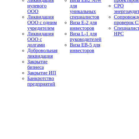
Ликвидация
Виза EB2 NIW
проектиро
нулевого
для
СРО
ООО
уникальных
энергоауди
Ликвидация
специалистов
Сопровожд
ООО с одним
Виза E-2 для
проверок 
учредителем
инвесторов
Специалис
Ликвидация
Виза L-1 для
НРС
ООО с
руководителей
долгами
Виза EB-5 для
Добровольная
инвесторов
ликвидация
Закрытие
бизнеса
Закрытие ИП
Банкротство
предприятий