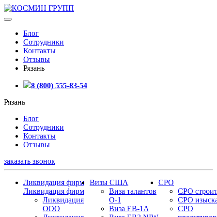
Блог
Сотрудники
Контакты
Отзывы
Рязань
8 (800) 555-83-54
Рязань
Блог
Сотрудники
Контакты
Отзывы
заказать звонок
Ликвидация фирм
Визы США
СРО
Ликвидация фирм
Виза талантов
СРО строит
Ликвидация
О-1
СРО изыск
ООО
Виза EB-1A
СРО