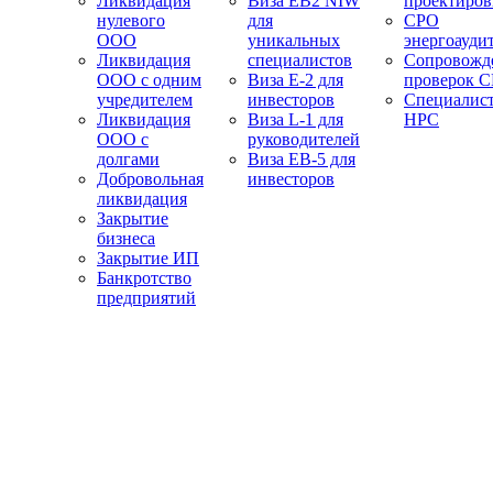
Ликвидация
Виза EB2 NIW
проектиро
нулевого
для
СРО
ООО
уникальных
энергоауди
Ликвидация
специалистов
Сопровожд
ООО с одним
Виза E-2 для
проверок 
учредителем
инвесторов
Специалис
Ликвидация
Виза L-1 для
НРС
ООО с
руководителей
долгами
Виза EB-5 для
Добровольная
инвесторов
ликвидация
Закрытие
бизнеса
Закрытие ИП
Банкротство
предприятий