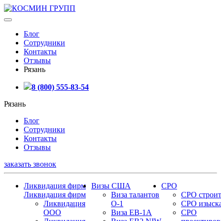
Блог
Сотрудники
Контакты
Отзывы
Рязань
8 (800) 555-83-54
Рязань
Блог
Сотрудники
Контакты
Отзывы
заказать звонок
Ликвидация фирм
Визы США
СРО
Ликвидация фирм
Виза талантов
СРО строит
Ликвидация
О-1
СРО изыск
ООО
Виза EB-1A
СРО