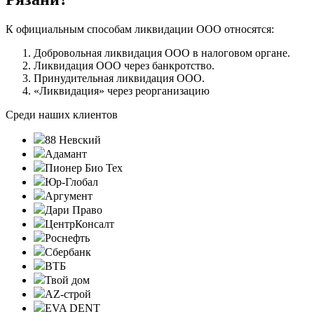
К официальным способам ликвидации ООО относятся:
Добровольная ликвидация ООО в налоговом органе.
Ликвидация ООО через банкротство.
Принудительная ликвидация ООО.
«Ликвидация» через реорганизацию
Среди наших клиентов
88 Невский
Адамант
Пионер Био Тех
Юр-Глобал
Аргумент
Дари Право
ЦентрКонсалт
Роснефть
Сбербанк
ВТБ
Твой дом
AZ-строй
EVA DENT