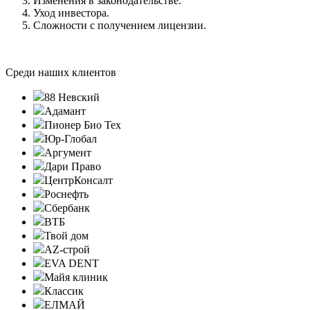
Изменения в законодательстве.
Уход инвестора.
Сложности с получением лицензии.
Среди наших клиентов
88 Невский
Адамант
Пионер Био Тех
Юр-Глобал
Аргумент
Дари Право
ЦентрКонсалт
Роснефть
Сбербанк
ВТБ
Твой дом
AZ-строй
EVA DENT
Майя клиник
Классик
ЕЛМАЙ