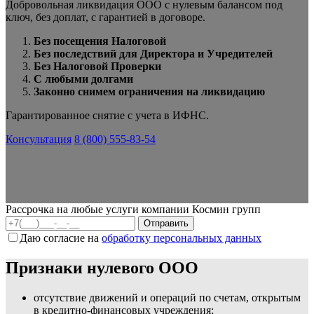
Добровольная ликвидация ООО с нулевым балансом под
ключ, без доплат, с гарантией в договоре.
Без посещения Налоговой
Без последствий для Директора и Учредителей
Без Налоговой Проверки
С любыми долгами
Законно снимем ограничения на ликвидацию
Гарантированное снятие с учета в ИФНС.
Консультация
8 (800) 555-83-54
Рассрочка на любые услуги компании Космин групп
Даю согласие на
обработку персональных данных
Признаки нулевого ООО
отсутствие движений и операций по счетам, открытым
в кредитно-финансовых учреждения;