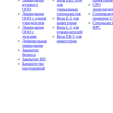
Ликвидация
Виза EB2 NIW
проектиро
нулевого
для
СРО
ООО
уникальных
энергоауди
Ликвидация
специалистов
Сопровожд
ООО с одним
Виза E-2 для
проверок 
учредителем
инвесторов
Специалис
Ликвидация
Виза L-1 для
НРС
ООО с
руководителей
долгами
Виза EB-5 для
Добровольная
инвесторов
ликвидация
Закрытие
бизнеса
Закрытие ИП
Банкротство
предприятий