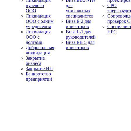
Ликвидация
Виза EB2 NIW
проектиро
нулевого
для
СРО
ООО
уникальных
энергоауди
Ликвидация
специалистов
Сопровожд
ООО с одним
Виза E-2 для
проверок 
учредителем
инвесторов
Специалис
Ликвидация
Виза L-1 для
НРС
ООО с
руководителей
долгами
Виза EB-5 для
Добровольная
инвесторов
ликвидация
Закрытие
бизнеса
Закрытие ИП
Банкротство
предприятий