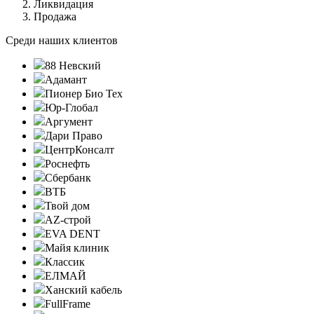
Ликвидация
Продажа
Среди наших клиентов
88 Невский
Адамант
Пионер Био Тех
Юр-Глобал
Аргумент
Дари Право
ЦентрКонсалт
Роснефть
Сбербанк
ВТБ
Твой дом
AZ-строй
EVA DENT
Майя клиник
Классик
ЕЛМАЙ
Ханский кабель
FullFrame