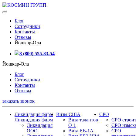
Блог
Сотрудники
Контакты
Отзывы
Йошкар-Ола
8 (800) 555-83-54
Йошкар-Ола
Блог
Сотрудники
Контакты
Отзывы
заказать звонок
Ликвидация фирм
Визы США
СРО
Ликвидация фирм
Виза талантов
СРО строит
Ликвидация
О-1
СРО изыск
ООО
Виза EB-1A
СРО