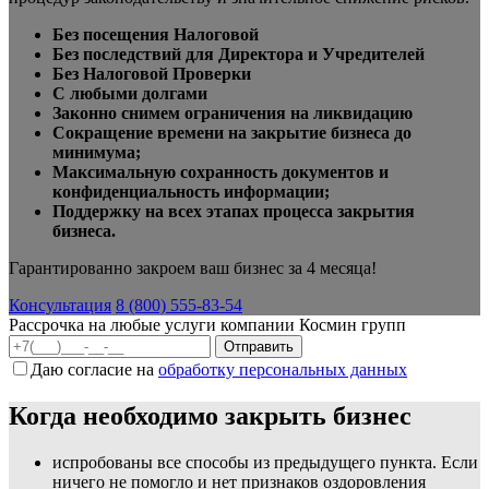
Без посещения Налоговой
Без последствий для Директора и Учредителей
Без Налоговой Проверки
С любыми долгами
Законно снимем ограничения на ликвидацию
Сокращение времени на закрытие бизнеса до
минимума;
Максимальную сохранность документов и
конфиденциальность информации;
Поддержку на всех этапах процесса закрытия
бизнеса.
Гарантированно закроем ваш бизнес за 4 месяца!
Консультация
8 (800) 555-83-54
Рассрочка на любые услуги компании Космин групп
Даю согласие на
обработку персональных данных
Когда необходимо закрыть бизнес
испробованы все способы из предыдущего пункта. Если
ничего не помогло и нет признаков оздоровления