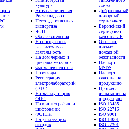
вщиков
Министерства
таможенного
культуры
союза
торов
Атомная лицензия
Добровольный
ение
Ростехнадзора
пожарный
СРО
Негосударственная
сертификат
ты
экспертиза
Европейский
ЧОП
сертификат
Образовательная
качества СЕ
На погрузочно-
Отказное
разгрузочную
письмо
деятельность
пожарной
На лом черных и
безопасности
цветных металлов
Паспорт
Фармацевтическая
МSDS
На отходы
Паспорт
Регистрация
качества на
электролабораторий
продукцию
(ЭТЛ)
Протокол
На эксплуатацию
испытания на
ОПО
продукцию
На криптографию и
ISO 13485
шифрование
ISO 22716
ФСТЭК
ISO 9001
На утилизацию
ISO 14001
отходов
ISO 22301