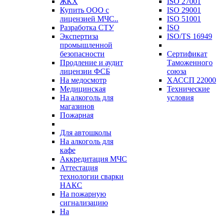
ЖКХ
ISO 27001
Купить ООО с
ISO 29001
лицензией МЧС..
ISO 51001
Разработка СТУ
ISO
Экспертиза
ISO/TS 16949
промышленной
безопасности
Сертификат
Продление и аудит
Таможенного
лицензии ФСБ
союза
На медосмотр
ХАССП 22000
Медицинская
Технические
На алкоголь для
условия
магазинов
Пожарная
Для автошколы
На алкоголь для
кафе
Аккредитация МЧС
Аттестация
технологии сварки
НАКС
На пожарную
сигнализацию
На