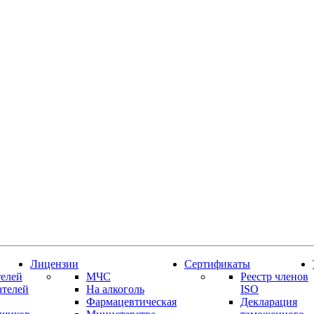
Лицензии
Сертификаты
елей
МЧС
Реестр членов
ателей
На алкоголь
ISO
Фармацевтическая
Декларация