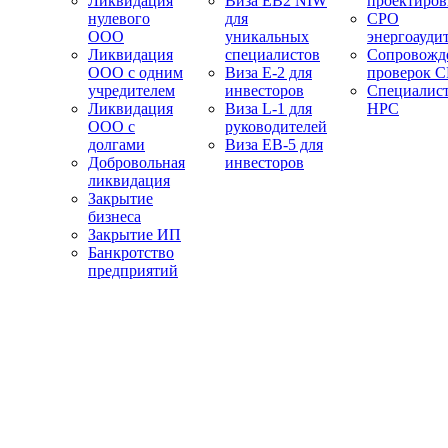
Ликвидация
Виза EB2 NIW
проектиро
нулевого
для
СРО
ООО
уникальных
энергоауди
Ликвидация
специалистов
Сопровожд
ООО с одним
Виза E-2 для
проверок 
учредителем
инвесторов
Специалис
Ликвидация
Виза L-1 для
НРС
ООО с
руководителей
долгами
Виза EB-5 для
Добровольная
инвесторов
ликвидация
Закрытие
бизнеса
Закрытие ИП
Банкротство
предприятий