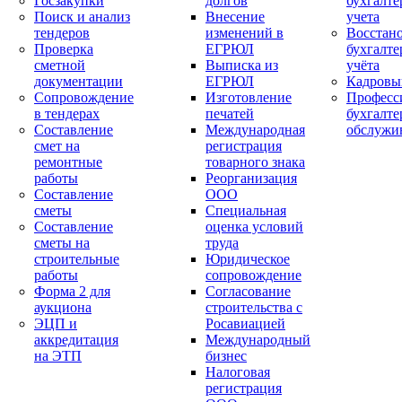
Госзакупки
долгов
бухгалте
Поиск и анализ
Внесение
учета
тендеров
изменений в
Восстан
Проверка
ЕГРЮЛ
бухгалте
сметной
Выписка из
учёта
документации
ЕГРЮЛ
Кадровы
Сопровождение
Изготовление
Професс
в тендерах
печатей
бухгалте
Составление
Международная
обслужи
смет на
регистрация
ремонтные
товарного знака
работы
Реорганизация
Составление
ООО
сметы
Специальная
Составление
оценка условий
сметы на
труда
строительные
Юридическое
работы
сопровождение
Форма 2 для
Согласование
аукциона
строительства с
ЭЦП и
Росавиацией
аккредитация
Международный
на ЭТП
бизнес
Налоговая
регистрация