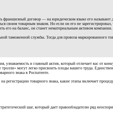
ать франшизный договор — на юридическом языке его называют д
я своим товарным знаком. Но если он его не зарегистрировал, то
ить его на баланс, он станет нематериальным активом компании
ной таможенной службы. Тогда для провоза маркированного тов
ия, узнаваемость и главный актив, который отличает вас от кон
тролли» могут легко присвоить плоды вашего труда. Единствен
варного знака в Роспатенте.
а на регистрацию товарного знака, какие этапы включает процед
 стратегический шаг, который дает правообладателю ряд неоспо