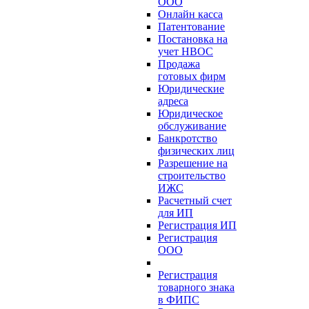
ООО
Онлайн касса
Патентование
Постановка на
учет НВОС
Продажа
готовых фирм
Юридические
адреса
Юридическое
обслуживание
Банкротство
физических лиц
Разрешение на
строительство
ИЖС
Расчетный счет
для ИП
Регистрация ИП
Регистрация
ООО
Регистрация
товарного знака
в ФИПС