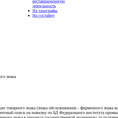
реставрационную
деятельность
На тахографы
На гостайну
ого знака
ии товарного знака (знака обслуживания) – фирменного знака 
патентный поиск на новизну по БД Федерального института про
арного знака в процессе государственной экспертизы до получе