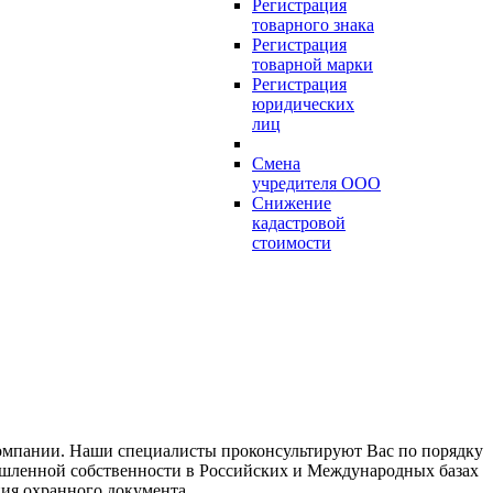
Регистрация
товарного знака
Регистрация
товарной марки
Регистрация
юридических
лиц
Смена
учредителя ООО
Снижение
кадастровой
стоимости
компании. Наши специалисты проконсультируют Вас по порядку
мышленной собственности в Российских и Международных базах
ния охранного документа.