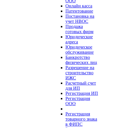
ООО
Онлайн касса
Патентование
Постановка на
учет НВОС
Продажа
готовых фирм
Юридические
адреса
Юридическое
обслуживание
Банкротство
физических лиц
Разрешение на
строительство
ИЖС
Расчетный счет
для ИП
Регистрация ИП
Регистрация
ООО
Регистрация
товарного знака
в ФИПС