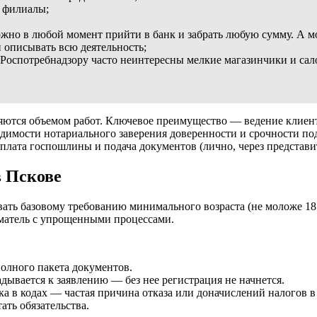
е филиалы;
жно в любой момент прийти в банк и забрать любую сумму. А мож
 описывать всю деятельность;
Роспотребнадзору часто неинтересны мелкие магазинчики и сал
яются объемом работ. Ключевое преимущество — ведение клиента
димости нотариального заверения доверенности и срочности по
плата госпошлины и подача документов (лично, через представ
в Пскове
ать базовому требованию минимального возраста (не моложе 18 
иматель с упрощенными процессами.
полного пакета документов.
ывается к заявлению — без нее регистрация не начнется.
в кодах — частая причина отказа или доначислений налогов в 
ать обязательства.