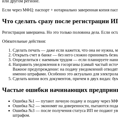
или другом регионе.
Если через МФЦ: паспорт + нотариально заверенная копия пас
Что сделать сразу после регистрации И
Регистрация завершена. Но это только половина дела. Если ос
Обязательные действия:
Сделать печать — даже если кажется, что она не нужна, 
Открыть счет в банке — без него сложно принимать безн
Определиться с наемным трудом — если планируете наним
Направить уведомления в госорганы (самый частый источ
Важное предупреждение: на подачу уведомлений отводят
именно штрафами. Особенно это актуально для электрол
Сделать копии всех документов, причем в двух видах: бу
Частые ошибки начинающих предприни
Ошибка №1 — путают личную подачу и подачу через МФЦ,
Ошибка №2 — экономят на доверенности, пытаются подать 
Ошибка №3 — после получения статуса ИП не подают уведо
штрафом.