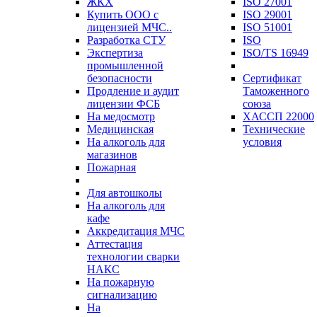
ЖКХ
ISO 27001
Купить ООО с
ISO 29001
лицензией МЧС..
ISO 51001
Разработка СТУ
ISO
Экспертиза
ISO/TS 16949
промышленной
безопасности
Сертификат
Продление и аудит
Таможенного
лицензии ФСБ
союза
На медосмотр
ХАССП 22000
Медицинская
Технические
На алкоголь для
условия
магазинов
Пожарная
Для автошколы
На алкоголь для
кафе
Аккредитация МЧС
Аттестация
технологии сварки
НАКС
На пожарную
сигнализацию
На