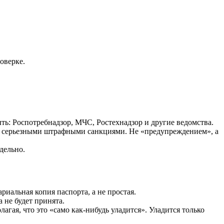
оверке.
ть: Роспотребнадзор, МЧС, Ростехнадзор и другие ведомства.
ке серьезными штрафными санкциями. Не «предупреждением», а
дельно.
альная копия паспорта, а не простая.
 не будет принята.
гая, что это «само как-нибудь уладится». Уладится только