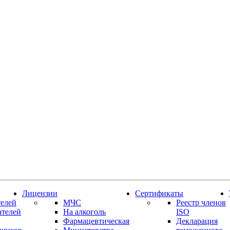
Лицензии
Сертификаты
елей
МЧС
Реестр членов
ателей
На алкоголь
ISO
Фармацевтическая
Декларация