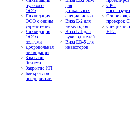
Ликвидация
Виза EB2 NIW
проектиро
нулевого
для
СРО
ООО
уникальных
энергоауди
Ликвидация
специалистов
Сопровожд
ООО с одним
Виза E-2 для
проверок 
учредителем
инвесторов
Специалис
Ликвидация
Виза L-1 для
НРС
ООО с
руководителей
долгами
Виза EB-5 для
Добровольная
инвесторов
ликвидация
Закрытие
бизнеса
Закрытие ИП
Банкротство
предприятий