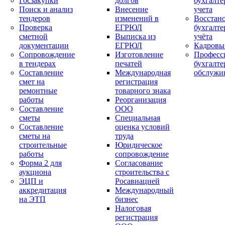
Госзакупки
долгов
бухгалте
Поиск и анализ
Внесение
учета
тендеров
изменений в
Восстан
Проверка
ЕГРЮЛ
бухгалте
сметной
Выписка из
учёта
документации
ЕГРЮЛ
Кадровы
Сопровождение
Изготовление
Професс
в тендерах
печатей
бухгалте
Составление
Международная
обслужи
смет на
регистрация
ремонтные
товарного знака
работы
Реорганизация
Составление
ООО
сметы
Специальная
Составление
оценка условий
сметы на
труда
строительные
Юридическое
работы
сопровождение
Форма 2 для
Согласование
аукциона
строительства с
ЭЦП и
Росавиацией
аккредитация
Международный
на ЭТП
бизнес
Налоговая
регистрация