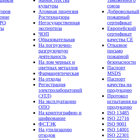
вщиков
Министерства
таможенного
культуры
союза
торов
Атомная лицензия
Добровольный
ение
Ростехнадзора
пожарный
СРО
Негосударственная
сертификат
ты
экспертиза
Европейский
ЧОП
сертификат
Образовательная
качества СЕ
На погрузочно-
Отказное
разгрузочную
письмо
деятельность
пожарной
На лом черных и
безопасности
цветных металлов
Паспорт
Фармацевтическая
МSDS
На отходы
Паспорт
Регистрация
качества на
электролабораторий
продукцию
(ЭТЛ)
Протокол
На эксплуатацию
испытания на
ОПО
продукцию
На криптографию и
ISO 13485
шифрование
ISO 22716
ФСТЭК
ISO 9001
На утилизацию
ISO 14001
отходов
ISO 22301