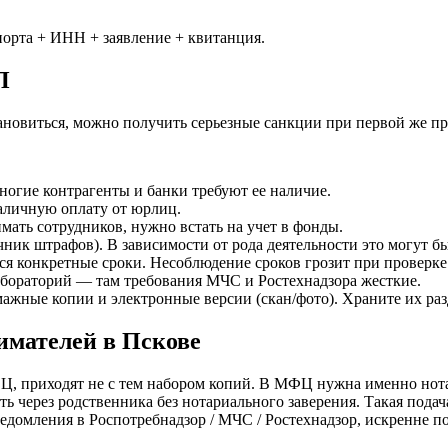
порта + ИНН + заявление + квитанция.
П
тановиться, можно получить серьезные санкции при первой же пр
многие контрагенты и банки требуют ее наличие.
аличную оплату от юрлиц.
ать сотрудников, нужно встать на учет в фонды.
ник штрафов). В зависимости от рода деятельности это могут бы
ся конкретные сроки. Несоблюдение сроков грозит при провер
абораторий — там требования МЧС и Ростехнадзора жесткие.
мажные копии и электронные версии (скан/фото). Храните их раз
мателей в Пскове
 приходят не с тем набором копий. В МФЦ нужна именно нотари
через родственника без нотариального заверения. Такая подача
мления в Роспотребнадзор / МЧС / Ростехнадзор, искренне пола