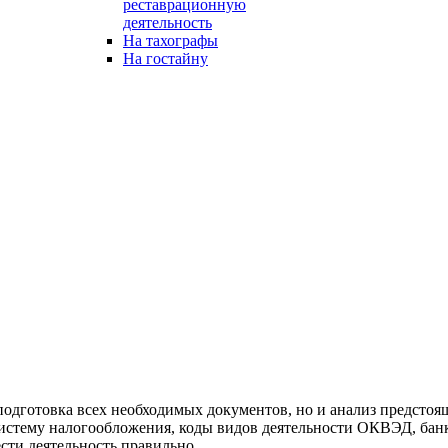
реставрационную
деятельность
На тахографы
На гостайну
подготовка всех необходимых документов, но и анализ предстоя
истему налогообложения, коды видов деятельности ОКВЭД, банк 
сти деятельность правильно.