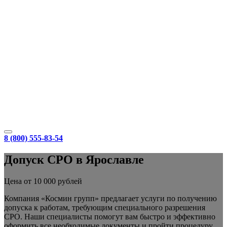
8 (800) 555-83-54
Допуск СРО в Ярославле
Цена от 10 000 рублей
Компания «Космин групп» предлагает услуги по получению
допуска к работам, требующим специального разрешения
СРО. Наши специалисты помогут вам быстро и эффективно
оформить все необходимые документы и пройти процедуру