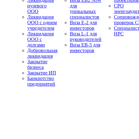
Ликвидация
Виза EB2 NIW
проектиро
нулевого
для
СРО
ООО
уникальных
энергоауди
Ликвидация
специалистов
Сопровожд
ООО с одним
Виза E-2 для
проверок 
учредителем
инвесторов
Специалис
Ликвидация
Виза L-1 для
НРС
ООО с
руководителей
долгами
Виза EB-5 для
Добровольная
инвесторов
ликвидация
Закрытие
бизнеса
Закрытие ИП
Банкротство
предприятий