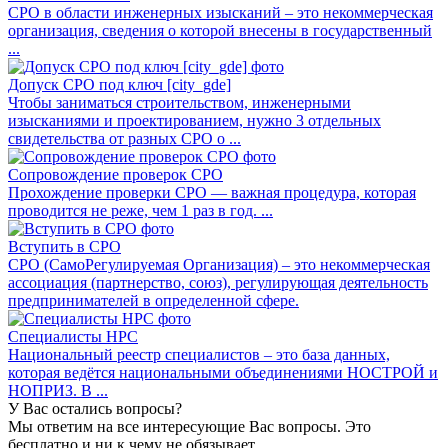
СРО в области инженерных изысканий – это некоммерческая
организация, сведения о которой внесены в государственный
...
Допуск СРО под ключ [city_gde]
Чтобы заниматься строительством, инженерными
изысканиями и проектированием, нужно 3 отдельных
свидетельства от разных СРО о ...
Сопровождение проверок СРО
Прохождение проверки СРО — важная процедура, которая
проводится не реже, чем 1 раз в год. ...
Вступить в СРО
СРО (СамоРегулируемая Организация) – это некоммерческая
ассоциация (партнерство, союз), регулирующая деятельность
предпринимателей в определенной сфере.
Специалисты НРС
Национальный реестр специалистов – это база данных,
которая ведётся национальными объединениями НОСТРОЙ и
НОПРИЗ. В ...
У Вас остались вопросы?
Мы ответим на все интересующие Вас вопросы. Это
бесплатно и ни к чему не обязывает