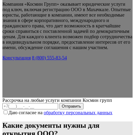
Компания «Космин Групп» оказывает юридические услуги
под ключ, включая регистрацию ООО в Махачкале. Опытные
юристы, работающие в компании, имеют все необходимые
знания в сфере корпоративного, международного и
гражданского права, что дает возможность в кратчайшие
сроки справиться с поставленной задачей по демократичным
ценам. Для каждого клиента возможен подбор сотрудничества
в индивидуальном порядке, предоставление интересов от его
имени, обсуждение соглашения с нашим участием.
Консультация
8 (800) 555-83-54
Рассрочка на любые услуги компании Космин групп
Даю согласие на
обработку персональных данных
Какие документы нужны для
открытия ООО?