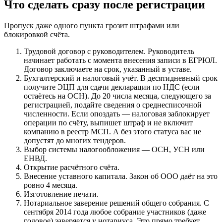
Что сделать сразу после регистрации
Пропуск даже одного пункта грозит штрафами или
блокировкой счёта.
Трудовой договор с руководителем. Руководитель
начинает работать с момента внесения записи в ЕГРЮЛ.
Договор заключаете на срок, указанный в уставе.
Бухгалтерский и налоговый учёт. В десятидневный срок
получите ЭЦП для сдачи декларации по НДС (если
остаётесь на ОСН). До 20 числа месяца, следующего за
регистрацией, подайте сведения о среднесписочной
численности. Если опоздать — налоговая заблокирует
операции по счёту, выпишет штраф и не включит
компанию в реестр МСП. А без этого статуса вас не
допустят до многих тендеров.
Выбор системы налогообложения — ОСН, УСН или
ЕНВД.
Открытие расчётного счёта.
Внесение уставного капитала. Закон об ООО даёт на это
ровно 4 месяца.
Изготовление печати.
Нотариальное заверение решений общего собрания. С
сентября 2014 года любое собрание участников (даже
годовое) заверяется у нотариуса. Это прямо требует