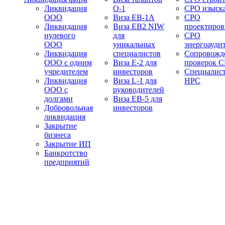
Ликвидация
О-1
СРО изыск
ООО
Виза EB-1A
СРО
Ликвидация
Виза EB2 NIW
проектиро
нулевого
для
СРО
ООО
уникальных
энергоауди
Ликвидация
специалистов
Сопровожд
ООО с одним
Виза E-2 для
проверок 
учредителем
инвесторов
Специалис
Ликвидация
Виза L-1 для
НРС
ООО с
руководителей
долгами
Виза EB-5 для
Добровольная
инвесторов
ликвидация
Закрытие
бизнеса
Закрытие ИП
Банкротство
предприятий