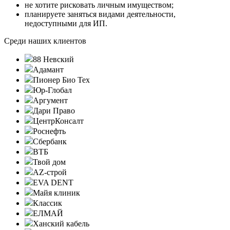
не хотите рисковать личным имуществом;
планируете заняться видами деятельности,
недоступными для ИП.
Среди наших клиентов
88 Невский
Адамант
Пионер Био Тех
Юр-Глобал
Аргумент
Дари Право
ЦентрКонсалт
Роснефть
Сбербанк
ВТБ
Твой дом
AZ-строй
EVA DENT
Майя клиник
Классик
ЕЛМАЙ
Ханский кабель