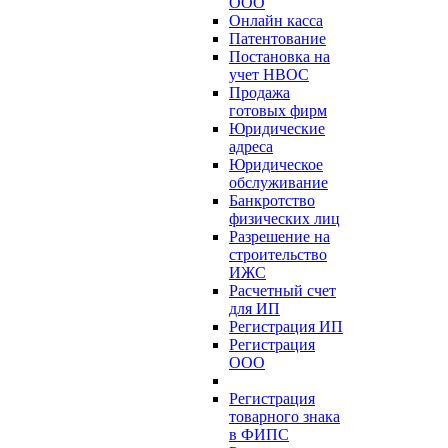
ООО
Онлайн касса
Патентование
Постановка на
учет НВОС
Продажа
готовых фирм
Юридические
адреса
Юридическое
обслуживание
Банкротство
физических лиц
Разрешение на
строительство
ИЖС
Расчетный счет
для ИП
Регистрация ИП
Регистрация
ООО
Регистрация
товарного знака
в ФИПС