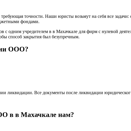
требующая точности. Наши юристы возьмут на себя все задачи: 
юджетными фондами.
 с одним учредителем в в Махачкале для фирм с нулевой деяте
обы способ закрытия был безупречным.
ции ООО?
ении ликвидации. Все документы после ликвидации юридическог
ОО в в Махачкале нам?