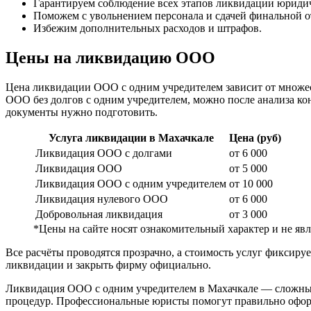
Гарантируем соблюдение всех этапов ликвидации юридич
Поможем с увольнением персонала и сдачей финальной о
Избежим дополнительных расходов и штрафов.
Цены на ликвидацию ООО
Цена ликвидации ООО с одним учредителем зависит от множеств
ООО без долгов с одним учредителем, можно после анализа к
документы нужно подготовить.
Услуга ликвидации в Махачкале
Цена (руб)
Ликвидация ООО с долгами
от 6 000
Ликвидация ООО
от 5 000
Ликвидация ООО с одним учредителем
от 10 000
Ликвидация нулевого ООО
от 6 000
Добровольная ликвидация
от 3 000
*Цены на сайте носят ознакомительный характер и не я
Все расчёты проводятся прозрачно, а стоимость услуг фиксир
ликвидации и закрыть фирму официально.
Ликвидация ООО с одним учредителем в Махачкале — сложный
процедур. Профессиональные юристы помогут правильно оформи