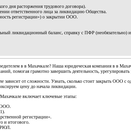
кого дня расторжения трудового договора).
чении ответственного лица за ликвидацию Общества.
ность регистрации») о закрытии ООО.
ельный ликвидационный баланс, справку с ПФР (необязательно)
едителем в в Махачкале? Наша юридическая компания в в Мах
ий, помогая грамотно завершить деятельность, урегулировать 
 зависит от сложности. Узнать, сколько стоит закрыть ООО с 
иксируем цену до начала ликвидации.
 Махачкале включает ключевые этапы:
 ООО.
1).
рственной регистрации».
о и итогового.
ГРЮЛ.