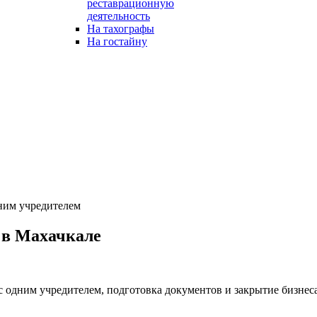
реставрационную
деятельность
На тахографы
На гостайну
ним учредителем
 в Махачкале
одним учредителем, подготовка документов и закрытие бизнеса