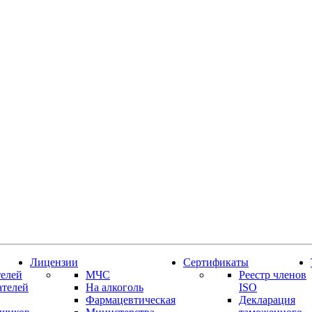
Лицензии
Сертификаты
елей
МЧС
Реестр членов
ателей
На алкоголь
ISO
Фармацевтическая
Декларация