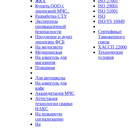
ЖКХ
ISO 27001
Купить ООО с
ISO 29001
лицензией МЧС..
ISO 51001
Разработка СТУ
ISO
Экспертиза
ISO/TS 16949
промышленной
безопасности
Сертификат
Продление и аудит
Таможенного
лицензии ФСБ
союза
На медосмотр
ХАССП 22000
Медицинская
Технические
На алкоголь для
условия
магазинов
Пожарная
Для автошколы
На алкоголь для
кафе
Аккредитация МЧС
Аттестация
технологии сварки
НАКС
На пожарную
сигнализацию
На