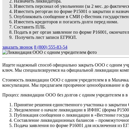
Назначить ликвидатора.
Известить персонал об увольнении (за 2 мес. до фактичес
Известить регорган по форме Р15001 о закрытии и назна
Опубликовать сообщение в СМИ («Вестник государствен
Известить кредиторов и погасить долги перед ними.
Составить ПЛБ.
Подать в рег орган заявление по форме Р16001, окончат
Получить лист записи ЕГРЮЛ.
заказать звонок
8 (800) 555-83-54
Ищете надежный способ официально закрыть ООО с одним учр
ключ. Мы специализируемся на официальной ликвидации компан
Стоимость ликвидации ООО с одним учредителем в в Махачкале
консультации. Мы предлагаем прозрачное ценообразование и ф
Процесс ликвидации ООО без долгов с одним учредителем в в
Принятие решения единственного участника о закрытии
Уведомление о начале ликвидации в ИФНС (форма Р1500
Публикация сообщения о ликвидации в «Вестнике госуда
Составление ликвидационных балансов – промежуточног
Подача заявления по форме Р16001 для исключения из Е