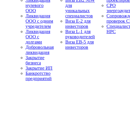
Ликвидация
Виза EB2 NIW
проектиро
нулевого
для
СРО
ООО
уникальных
энергоауди
Ликвидация
специалистов
Сопровожд
ООО с одним
Виза E-2 для
проверок 
учредителем
инвесторов
Специалис
Ликвидация
Виза L-1 для
НРС
ООО с
руководителей
долгами
Виза EB-5 для
Добровольная
инвесторов
ликвидация
Закрытие
бизнеса
Закрытие ИП
Банкротство
предприятий