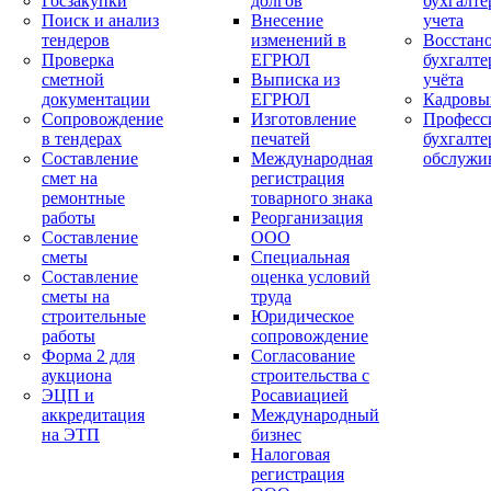
Госзакупки
долгов
бухгалте
Поиск и анализ
Внесение
учета
тендеров
изменений в
Восстан
Проверка
ЕГРЮЛ
бухгалте
сметной
Выписка из
учёта
документации
ЕГРЮЛ
Кадровы
Сопровождение
Изготовление
Професс
в тендерах
печатей
бухгалте
Составление
Международная
обслужи
смет на
регистрация
ремонтные
товарного знака
работы
Реорганизация
Составление
ООО
сметы
Специальная
Составление
оценка условий
сметы на
труда
строительные
Юридическое
работы
сопровождение
Форма 2 для
Согласование
аукциона
строительства с
ЭЦП и
Росавиацией
аккредитация
Международный
на ЭТП
бизнес
Налоговая
регистрация