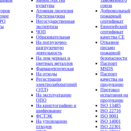
вщиков
Министерства
таможенного
культуры
союза
торов
Атомная лицензия
Добровольный
ение
Ростехнадзора
пожарный
СРО
Негосударственная
сертификат
ты
экспертиза
Европейский
ЧОП
сертификат
Образовательная
качества СЕ
На погрузочно-
Отказное
разгрузочную
письмо
деятельность
пожарной
На лом черных и
безопасности
цветных металлов
Паспорт
Фармацевтическая
МSDS
На отходы
Паспорт
Регистрация
качества на
электролабораторий
продукцию
(ЭТЛ)
Протокол
На эксплуатацию
испытания на
ОПО
продукцию
На криптографию и
ISO 13485
шифрование
ISO 22716
ФСТЭК
ISO 9001
На утилизацию
ISO 14001
отходов
ISO 22301