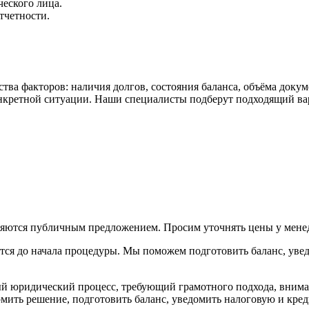
еского лица.
тчетности.
а факторов: наличия долгов, состояния баланса, объёма докуме
онкретной ситуации. Наши специалисты подберут подходящий ва
вляются публичным предложением. Просим уточнять цены у мене
уется до начала процедуры. Мы поможем подготовить баланс, ув
 юридический процесс, требующий грамотного подхода, внимат
ть решение, подготовить баланс, уведомить налоговую и креди