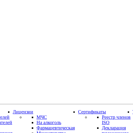
Лицензии
Сертификаты
елей
МЧС
Реестр членов
ателей
На алкоголь
ISO
Фармацевтическая
Декларация