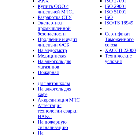
ЖКХ
ISO 27001
Купить ООО с
ISO 29001
лицензией МЧС..
ISO 51001
Разработка СТУ
ISO
Экспертиза
ISO/TS 16949
промышленной
безопасности
Сертификат
Продление и аудит
Таможенного
лицензии ФСБ
союза
На медосмотр
ХАССП 22000
Медицинская
Технические
На алкоголь для
условия
магазинов
Пожарная
Для автошколы
На алкоголь для
кафе
Аккредитация МЧС
Аттестация
технологии сварки
НАКС
На пожарную
сигнализацию
На