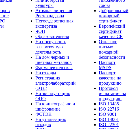
вщиков
Министерства
таможенного
культуры
союза
торов
Атомная лицензия
Добровольный
ение
Ростехнадзора
пожарный
СРО
Негосударственная
сертификат
ты
экспертиза
Европейский
ЧОП
сертификат
Образовательная
качества СЕ
На погрузочно-
Отказное
разгрузочную
письмо
деятельность
пожарной
На лом черных и
безопасности
цветных металлов
Паспорт
Фармацевтическая
МSDS
На отходы
Паспорт
Регистрация
качества на
электролабораторий
продукцию
(ЭТЛ)
Протокол
На эксплуатацию
испытания на
ОПО
продукцию
На криптографию и
ISO 13485
шифрование
ISO 22716
ФСТЭК
ISO 9001
На утилизацию
ISO 14001
отходов
ISO 22301