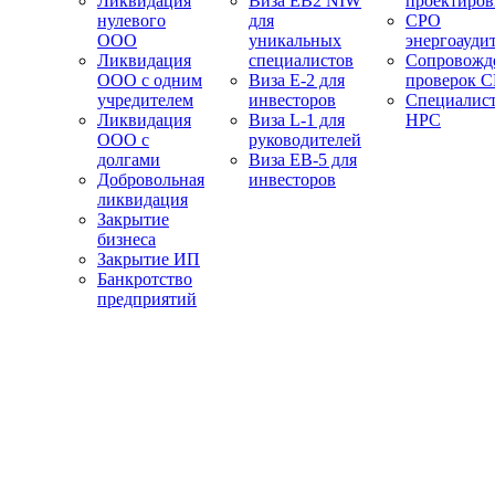
Ликвидация
Виза EB2 NIW
проектиро
нулевого
для
СРО
ООО
уникальных
энергоауди
Ликвидация
специалистов
Сопровожд
ООО с одним
Виза E-2 для
проверок 
учредителем
инвесторов
Специалис
Ликвидация
Виза L-1 для
НРС
ООО с
руководителей
долгами
Виза EB-5 для
Добровольная
инвесторов
ликвидация
Закрытие
бизнеса
Закрытие ИП
Банкротство
предприятий