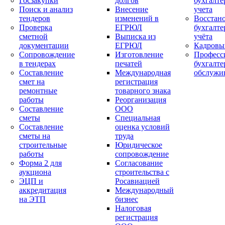
Госзакупки
долгов
бухгалте
Поиск и анализ
Внесение
учета
тендеров
изменений в
Восстан
Проверка
ЕГРЮЛ
бухгалте
сметной
Выписка из
учёта
документации
ЕГРЮЛ
Кадровы
Сопровождение
Изготовление
Професс
в тендерах
печатей
бухгалте
Составление
Международная
обслужи
смет на
регистрация
ремонтные
товарного знака
работы
Реорганизация
Составление
ООО
сметы
Специальная
Составление
оценка условий
сметы на
труда
строительные
Юридическое
работы
сопровождение
Форма 2 для
Согласование
аукциона
строительства с
ЭЦП и
Росавиацией
аккредитация
Международный
на ЭТП
бизнес
Налоговая
регистрация