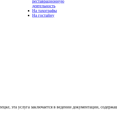
реставрационную
деятельность
На тахографы
На гостайну
цке, эта услуга заключается в ведении документации, содержащ