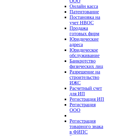
ООО
Онлайн касса
Патентование
Постановка на
учет НВОС
Продажа
готовых фирм
Юридические
адреса
Юридическое
обслуживание
Банкротство
физических лиц
Разрешение на
строительство
ИЖС
Расчетный счет
для ИП
Регистрация ИП
Регистрация
ООО
Регистрация
товарного знака
в ФИПС