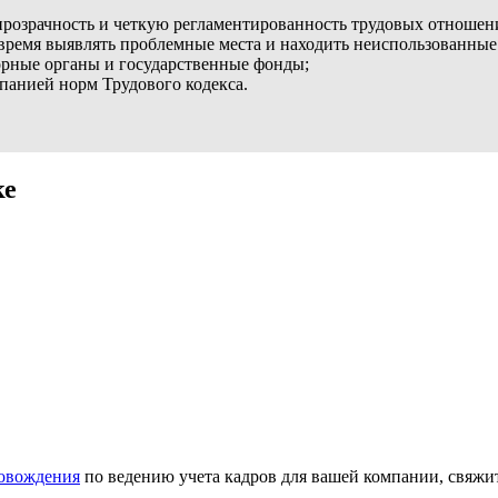
 прозрачность и четкую регламентированность трудовых отношен
время выявлять проблемные места и находить неиспользованные
зорные органы и государственные фонды;
анией норм Трудового кодекса.
ке
ровождения
по ведению учета кадров для вашей компании, свяжи