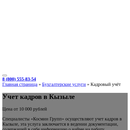
8 (800) 555-83-54
Главная страница
»
Бухгалтерские услуги
»
Кадровый учёт
Учет кадров в Кызыле
Цена от 10 000 рублей
Специалисты «Космин Групп» осуществляют учет кадров в
Кызыле, эта услуга заключается в ведении документации,
содержащей в себе информацию о найме на работу,