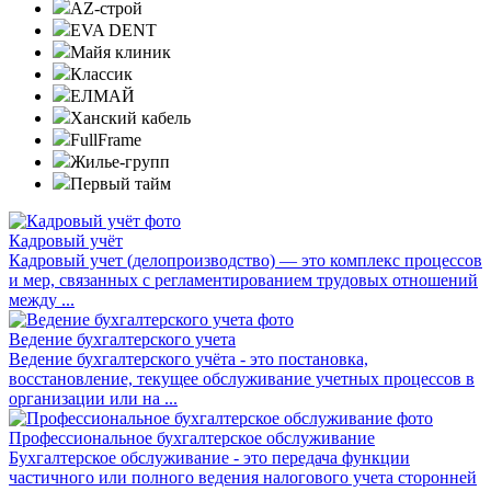
AZ-строй
EVA DENT
Майя клиник
Классик
ЕЛМАЙ
Ханский кабель
FullFrame
Жилье-групп
Первый тайм
Кадровый учёт
Кадровый учет (делопроизводство) — это комплекс процессов
и мер, связанных с регламентированием трудовых отношений
между ...
Ведение бухгалтерского учета
Ведение бухгалтерского учёта - это постановка,
восстановление, текущее обслуживание учетных процессов в
организации или на ...
Профессиональное бухгалтерское обслуживание
Бухгалтерское обслуживание - это передача функции
частичного или полного ведения налогового учета сторонней