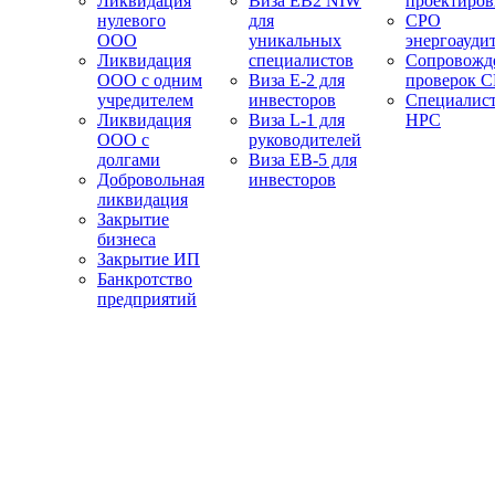
Ликвидация
Виза EB2 NIW
проектиро
нулевого
для
СРО
ООО
уникальных
энергоауди
Ликвидация
специалистов
Сопровожд
ООО с одним
Виза E-2 для
проверок 
учредителем
инвесторов
Специалис
Ликвидация
Виза L-1 для
НРС
ООО с
руководителей
долгами
Виза EB-5 для
Добровольная
инвесторов
ликвидация
Закрытие
бизнеса
Закрытие ИП
Банкротство
предприятий