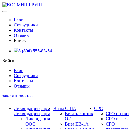
Блог
Сотрудники
Контакты
Отзывы
Бийск
8 (800) 555-83-54
Бийск
Блог
Сотрудники
Контакты
Отзывы
заказать звонок
Ликвидация фирм
Визы США
СРО
Ликвидация фирм
Виза талантов
СРО строит
Ликвидация
О-1
СРО изыск
ООО
Виза EB-1A
СРО