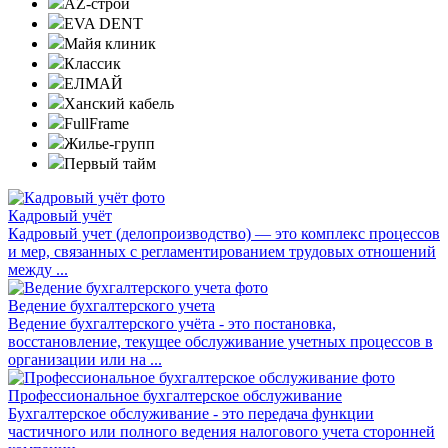
AZ-строй
EVA DENT
Майя клиник
Классик
ЕЛМАЙ
Ханский кабель
FullFrame
Жилье-групп
Первый тайм
Кадровый учёт
Кадровый учет (делопроизводство) — это комплекс процессов
и мер, связанных с регламентированием трудовых отношений
между ...
Ведение бухгалтерского учета
Ведение бухгалтерского учёта - это постановка,
восстановление, текущее обслуживание учетных процессов в
организации или на ...
Профессиональное бухгалтерское обслуживание
Бухгалтерское обслуживание - это передача функции
частичного или полного ведения налогового учета сторонней