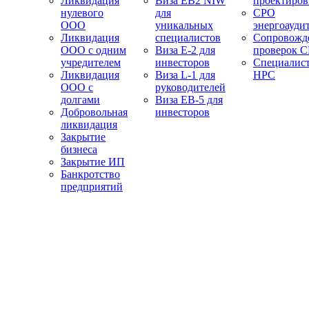
Ликвидация
Виза EB2 NIW
проектиро
нулевого
для
СРО
ООО
уникальных
энергоауди
Ликвидация
специалистов
Сопровожд
ООО с одним
Виза E-2 для
проверок 
учредителем
инвесторов
Специалис
Ликвидация
Виза L-1 для
НРС
ООО с
руководителей
долгами
Виза EB-5 для
Добровольная
инвесторов
ликвидация
Закрытие
бизнеса
Закрытие ИП
Банкротство
предприятий