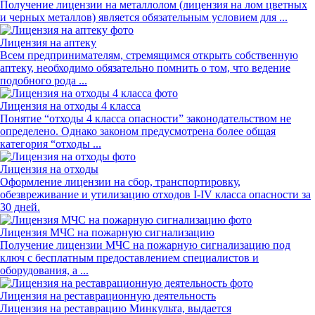
Получение лицензии на металлолом (лицензия на лом цветных
и черных металлов) является обязательным условием для ...
Лицензия на аптеку
Всем предпринимателям, стремящимся открыть собственную
аптеку, необходимо обязательно помнить о том, что ведение
подобного рода ...
Лицензия на отходы 4 класса
Понятие “отходы 4 класса опасности” законодательством не
определено. Однако законом предусмотрена более общая
категория “отходы ...
Лицензия на отходы
Оформление лицензии на сбор, транспортировку,
обезвреживание и утилизацию отходов I-IV класса опасности за
30 дней.
Лицензия МЧС на пожарную сигнализацию
Получение лицензии МЧС на пожарную сигнализацию под
ключ с бесплатным предоставлением специалистов и
оборудования, а ...
Лицензия на реставрационную деятельность
Лицензия на реставрацию Минкульта, выдается