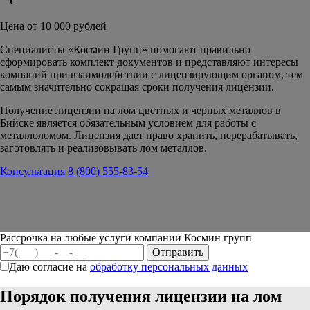
Цена от 10 000 рублей
Специалисты «Космин Групп» помогают правильно
сформировать комплект документов и представляют интересы
компаний при взаимодействии с лицензирующим органом, тем
самым значительно сокращая сроки получения лицензии.
Получение лицензии на лом цветных и черных металлов в
Бийске является обязательным условием для работы с
металлоломом.
Лицензия дает право хранить, перерабатывать,
заготовлять и реализовывать лом металлов.
Консультация
8 (800) 555-83-54
Рассрочка на любые услуги компании Космин групп
Даю согласие на
обработку персональных данных
Порядок получения лицензии на лом