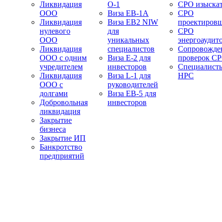
Ликвидация
О-1
СРО изыска
ООО
Виза EB-1A
СРО
Ликвидация
Виза EB2 NIW
проектиров
нулевого
для
СРО
ООО
уникальных
энергоаудит
Ликвидация
специалистов
Сопровожде
ООО с одним
Виза E-2 для
проверок С
учредителем
инвесторов
Специалист
Ликвидация
Виза L-1 для
НРС
ООО с
руководителей
долгами
Виза EB-5 для
Добровольная
инвесторов
ликвидация
Закрытие
бизнеса
Закрытие ИП
Банкротство
предприятий