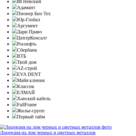
88 Невский
Адамант
Пионер Био Тех
Юр-Глобал
Аргумент
Дари Право
ЦентрКонсалт
Роснефть
Сбербанк
ВТБ
Твой дом
AZ-строй
EVA DENT
Майя клиник
Классик
ЕЛМАЙ
Ханский кабель
FullFrame
Жилье-групп
Первый тайм
Лицензия на лом черных и цветных металлов