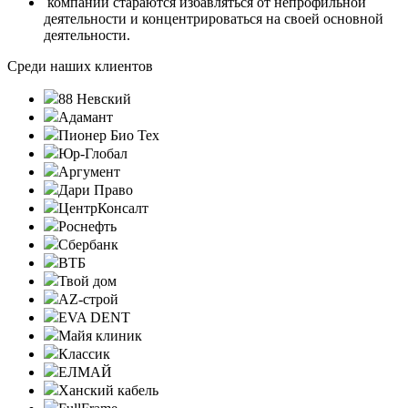
компании стараются избавляться от непрофильной
деятельности и концентрироваться на своей основной
деятельности.
Среди наших клиентов
88 Невский
Адамант
Пионер Био Тех
Юр-Глобал
Аргумент
Дари Право
ЦентрКонсалт
Роснефть
Сбербанк
ВТБ
Твой дом
AZ-строй
EVA DENT
Майя клиник
Классик
ЕЛМАЙ
Ханский кабель