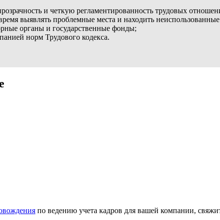
 прозрачность и четкую регламентированность трудовых отношен
время выявлять проблемные места и находить неиспользованные
зорные органы и государственные фонды;
анией норм Трудового кодекса.
е
ровождения
по ведению учета кадров для вашей компании, свяжи