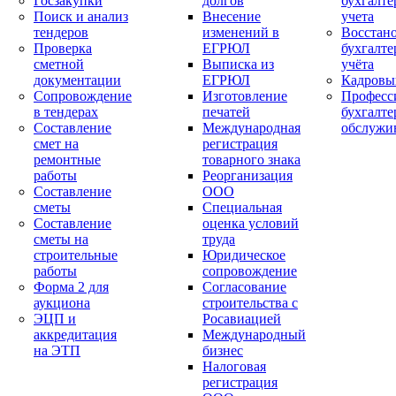
Госзакупки
долгов
бухгалте
Поиск и анализ
Внесение
учета
тендеров
изменений в
Восстан
Проверка
ЕГРЮЛ
бухгалте
сметной
Выписка из
учёта
документации
ЕГРЮЛ
Кадровы
Сопровождение
Изготовление
Професс
в тендерах
печатей
бухгалте
Составление
Международная
обслужи
смет на
регистрация
ремонтные
товарного знака
работы
Реорганизация
Составление
ООО
сметы
Специальная
Составление
оценка условий
сметы на
труда
строительные
Юридическое
работы
сопровождение
Форма 2 для
Согласование
аукциона
строительства с
ЭЦП и
Росавиацией
аккредитация
Международный
на ЭТП
бизнес
Налоговая
регистрация