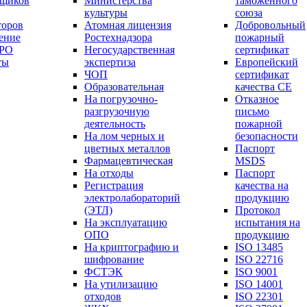
вщиков
Министерства
таможенного
культуры
союза
торов
Атомная лицензия
Добровольный
ение
Ростехнадзора
пожарный
СРО
Негосударственная
сертификат
ты
экспертиза
Европейский
ЧОП
сертификат
Образовательная
качества СЕ
На погрузочно-
Отказное
разгрузочную
письмо
деятельность
пожарной
На лом черных и
безопасности
цветных металлов
Паспорт
Фармацевтическая
МSDS
На отходы
Паспорт
Регистрация
качества на
электролабораторий
продукцию
(ЭТЛ)
Протокол
На эксплуатацию
испытания на
ОПО
продукцию
На криптографию и
ISO 13485
шифрование
ISO 22716
ФСТЭК
ISO 9001
На утилизацию
ISO 14001
отходов
ISO 22301