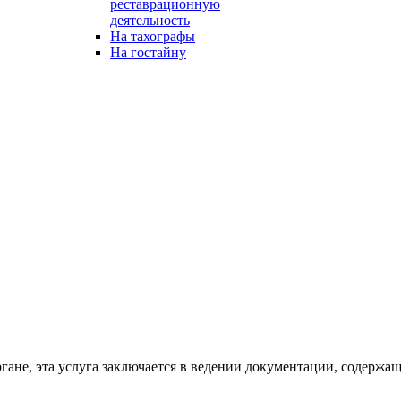
реставрационную
деятельность
На тахографы
На гостайну
ане, эта услуга заключается в ведении документации, содержащ