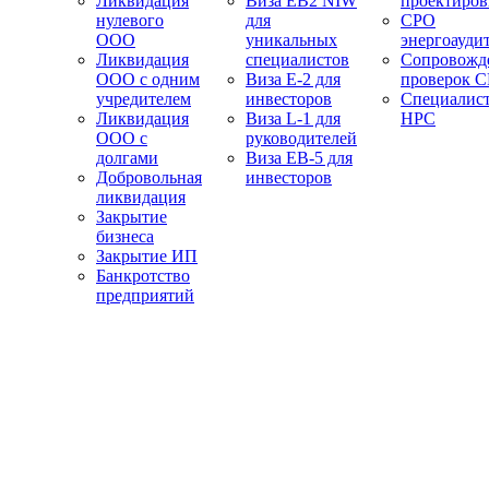
Ликвидация
Виза EB2 NIW
проектиро
нулевого
для
СРО
ООО
уникальных
энергоауди
Ликвидация
специалистов
Сопровожд
ООО с одним
Виза E-2 для
проверок 
учредителем
инвесторов
Специалис
Ликвидация
Виза L-1 для
НРС
ООО с
руководителей
долгами
Виза EB-5 для
Добровольная
инвесторов
ликвидация
Закрытие
бизнеса
Закрытие ИП
Банкротство
предприятий