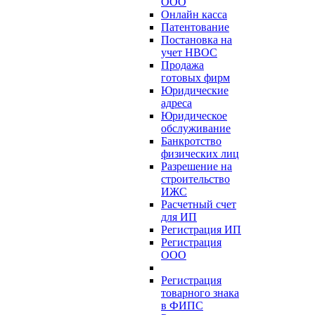
ООО
Онлайн касса
Патентование
Постановка на
учет НВОС
Продажа
готовых фирм
Юридические
адреса
Юридическое
обслуживание
Банкротство
физических лиц
Разрешение на
строительство
ИЖС
Расчетный счет
для ИП
Регистрация ИП
Регистрация
ООО
Регистрация
товарного знака
в ФИПС