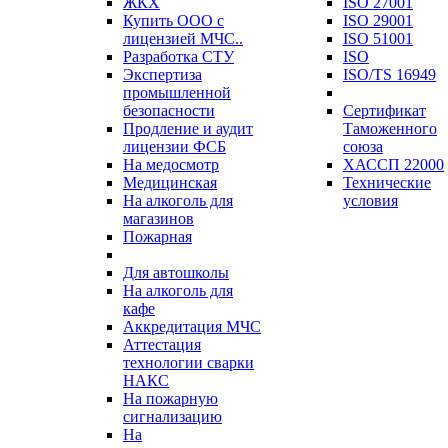
ЖКХ
ISO 27001
Купить ООО с
ISO 29001
лицензией МЧС..
ISO 51001
Разработка СТУ
ISO
Экспертиза
ISO/TS 16949
промышленной
безопасности
Сертификат
Продление и аудит
Таможенного
лицензии ФСБ
союза
На медосмотр
ХАССП 22000
Медицинская
Технические
На алкоголь для
условия
магазинов
Пожарная
Для автошколы
На алкоголь для
кафе
Аккредитация МЧС
Аттестация
технологии сварки
НАКС
На пожарную
сигнализацию
На