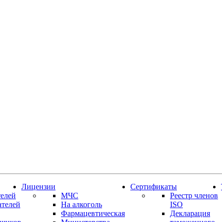
Лицензии
Сертификаты
елей
МЧС
Реестр членов
ателей
На алкоголь
ISO
Фармацевтическая
Декларация