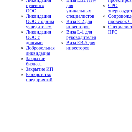
Ликвидация
Виза EB2 NIW
проектиро
нулевого
для
СРО
ООО
уникальных
энергоауди
Ликвидация
специалистов
Сопровожд
ООО с одним
Виза E-2 для
проверок 
учредителем
инвесторов
Специалис
Ликвидация
Виза L-1 для
НРС
ООО с
руководителей
долгами
Виза EB-5 для
Добровольная
инвесторов
ликвидация
Закрытие
бизнеса
Закрытие ИП
Банкротство
предприятий