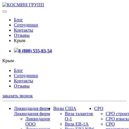
Блог
Сотрудники
Контакты
Отзывы
Крым
8 (800) 555-83-54
Крым
Блог
Сотрудники
Контакты
Отзывы
заказать звонок
Ликвидация фирм
Визы США
СРО
Ликвидация фирм
Виза талантов
СРО строит
Ликвидация
О-1
СРО изыск
ООО
Виза EB-1A
СРО