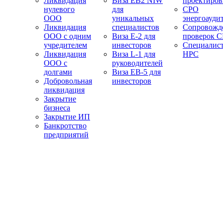
Ликвидация
Виза EB2 NIW
проектиро
нулевого
для
СРО
ООО
уникальных
энергоауди
Ликвидация
специалистов
Сопровожд
ООО с одним
Виза E-2 для
проверок 
учредителем
инвесторов
Специалис
Ликвидация
Виза L-1 для
НРС
ООО с
руководителей
долгами
Виза EB-5 для
Добровольная
инвесторов
ликвидация
Закрытие
бизнеса
Закрытие ИП
Банкротство
предприятий