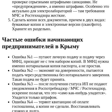
проверке серьезными штрафными санкциями. Не
«предупреждением», а именно штрафами. Особенно это
актуально для электролабораторий — там требования
МЧС и Ростехнадзора жесткие.
Сделать копии всех документов, причем в двух видах:
бумажные копии и электронные версии (скан/фото).
Храните их раздельно.
Частые ошибки начинающих
предпринимателей в Крыму
Ошибка №1 — путают личную подачу и подачу через
МФЦ, приходят не с тем набором копий. В МФЦ нужна
именно нотариальная копия паспорта, а не простая.
Ошибка №2 — экономят на доверенности, пытаются
подать через родственника без нотариального заверения.
Такая подача не будет принята.
Ошибка №3 — после получения статуса ИП не подают
уведомления в Роспотребнадзор / МЧС / Ростехнадзор,
искренне полагая, что это «само как-нибудь уладится».
Уладится только штрафом.
Ошибка №4 — теряют квитанцию об оплате
госпошлины, а копии не сделали. Восстанавливать
сложно и долго.