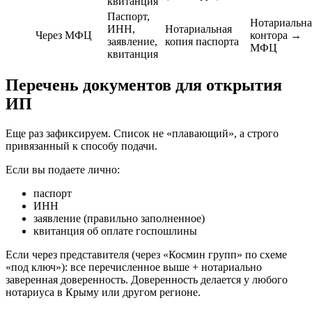
квитанция
Паспорт,
Нотариальна
ИНН,
Нотариальная
Через МФЦ
контора →
заявление,
копия паспорта
МФЦ
квитанция
Перечень документов для открытия
ИП
Еще раз зафиксируем. Список не «плавающий», а строго
привязанный к способу подачи.
Если вы подаете лично:
паспорт
ИНН
заявление (правильно заполненное)
квитанция об оплате госпошлины
Если через представителя (через «Космин групп» по схеме
«под ключ»): все перечисленное выше + нотариально
заверенная доверенность. Доверенность делается у любого
нотариуса в Крыму или другом регионе.