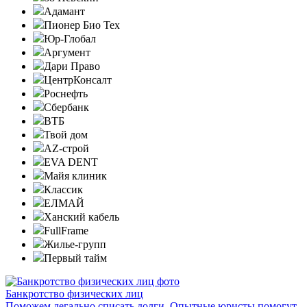
Адамант
Пионер Био Тех
Юр-Глобал
Аргумент
Дари Право
ЦентрКонсалт
Роснефть
Сбербанк
ВТБ
Твой дом
AZ-строй
EVA DENT
Майя клиник
Классик
ЕЛМАЙ
Ханский кабель
FullFrame
Жилье-групп
Первый тайм
Банкротство физических лиц
Поможем легально списать долги. Опытные юристы помогут