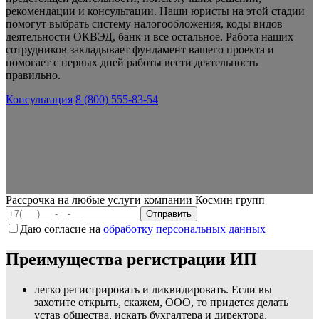
рекомендации и консультации. Наши юристы на этой стадии
помогут выбрать систему налогообложения, коды видов
деятельности ОКВЭД, банк и все остальное. Работа наших
сотрудников закладывает фундамент вашего проекта и
помогает с первых дней работы вести деятельность
правильно.
Консультация
8 (800) 555-83-54
Рассрочка на любые услуги компании Космин групп
Даю согласие на
обработку персональных данных
Преимущества регистрации ИП
легко регистрировать и ликвидировать. Если вы
захотите открыть, скажем, ООО, то придется делать
устав общества, искать бухгалтера и директора,