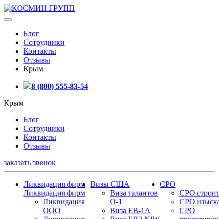
Блог
Сотрудники
Контакты
Отзывы
Крым
8 (800) 555-83-54
Крым
Блог
Сотрудники
Контакты
Отзывы
заказать звонок
Ликвидация фирм
Визы США
СРО
Ликвидация фирм
Виза талантов
СРО строит
Ликвидация
О-1
СРО изыск
ООО
Виза EB-1A
СРО