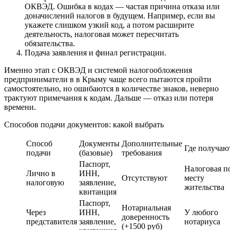
ОКВЭД. Ошибка в кодах — частая причина отказа или
доначислений налогов в будущем. Например, если вы
укажете слишком узкий код, а потом расширите
деятельность, налоговая может пересчитать
обязательства.
Подача заявления и финал регистрации.
Именно этап с ОКВЭД и системой налогообложения
предприниматели в в Крыму чаще всего пытаются пройти
самостоятельно, но ошибаются в количестве знаков, неверно
трактуют примечания к кодам. Дальше — отказ или потеря
времени.
Способов подачи документов: какой выбрать
Способ
Документы
Дополнительные
Где получаю
подачи
(базовые)
требования
Паспорт,
Налоговая п
Лично в
ИНН,
Отсутствуют
месту
налоговую
заявление,
жительства
квитанция
Паспорт,
Нотариальная
Через
ИНН,
У любого
доверенность
представителя
заявление,
нотариуса
(+1500 руб)