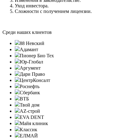
Изменения в законодательстве.
Уход инвестора.
Сложности с получением лицензии.
Среди наших клиентов
88 Невский
Адамант
Пионер Био Тех
Юр-Глобал
Аргумент
Дари Право
ЦентрКонсалт
Роснефть
Сбербанк
ВТБ
Твой дом
AZ-строй
EVA DENT
Майя клиник
Классик
ЕЛМАЙ