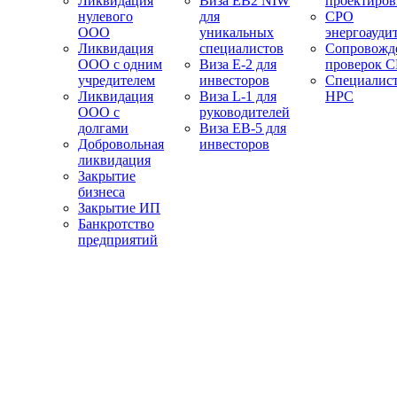
Ликвидация
Виза EB2 NIW
проектиро
нулевого
для
СРО
ООО
уникальных
энергоауди
Ликвидация
специалистов
Сопровожд
ООО с одним
Виза E-2 для
проверок 
учредителем
инвесторов
Специалис
Ликвидация
Виза L-1 для
НРС
ООО с
руководителей
долгами
Виза EB-5 для
Добровольная
инвесторов
ликвидация
Закрытие
бизнеса
Закрытие ИП
Банкротство
предприятий