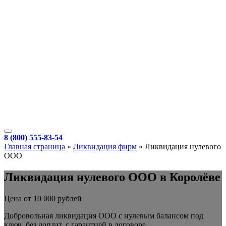
8 (800) 555-83-54
Главная страница
»
Ликвидация фирм
»
Ликвидация нулевого
ООО
Ликвидация нулевого ООО в Королёве
Цена от 10 000 рублей
Добровольная ликвидация ООО с нулевым балансом под
ключ, без доплат, с гарантией в договоре.