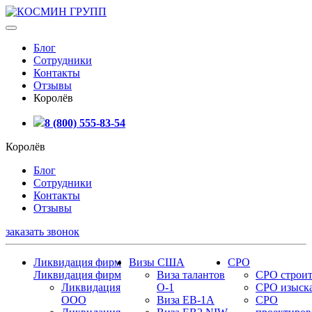
Блог
Сотрудники
Контакты
Отзывы
Королёв
8 (800) 555-83-54
Королёв
Блог
Сотрудники
Контакты
Отзывы
заказать звонок
Ликвидация фирм
Визы США
СРО
Ликвидация фирм
Виза талантов
СРО строит
Ликвидация
О-1
СРО изыск
ООО
Виза EB-1A
СРО