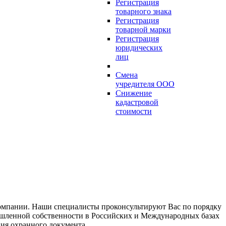
Регистрация
товарного знака
Регистрация
товарной марки
Регистрация
юридических
лиц
Смена
учредителя ООО
Снижение
кадастровой
стоимости
компании. Наши специалисты проконсультируют Вас по порядку
мышленной собственности в Российских и Международных базах
ния охранного документа.