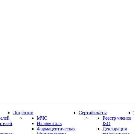
Лицензии
Сертификаты
елей
МЧС
Реестр членов
ателей
На алкоголь
ISO
Фармацевтическая
Декларация