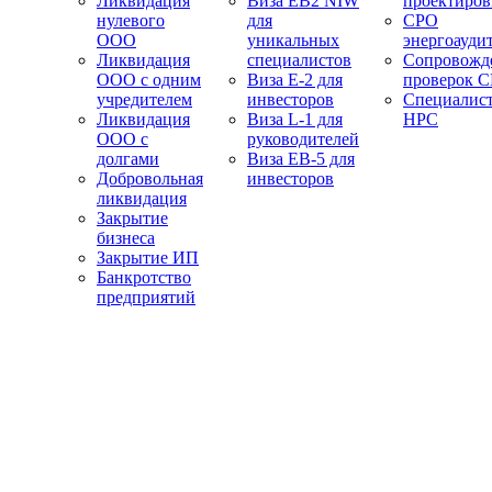
Ликвидация
Виза EB2 NIW
проектиро
нулевого
для
СРО
ООО
уникальных
энергоауди
Ликвидация
специалистов
Сопровожд
ООО с одним
Виза E-2 для
проверок 
учредителем
инвесторов
Специалис
Ликвидация
Виза L-1 для
НРС
ООО с
руководителей
долгами
Виза EB-5 для
Добровольная
инвесторов
ликвидация
Закрытие
бизнеса
Закрытие ИП
Банкротство
предприятий