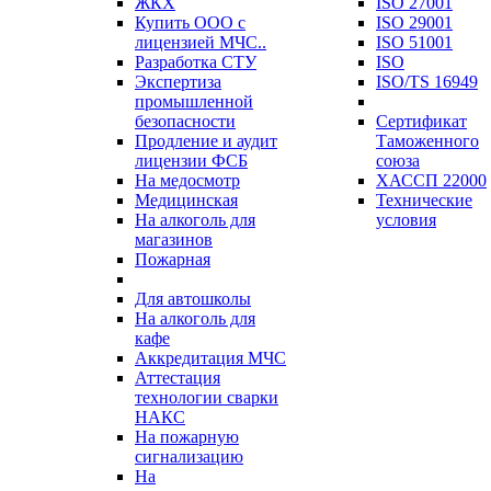
ЖКХ
ISO 27001
Купить ООО с
ISO 29001
лицензией МЧС..
ISO 51001
Разработка СТУ
ISO
Экспертиза
ISO/TS 16949
промышленной
безопасности
Сертификат
Продление и аудит
Таможенного
лицензии ФСБ
союза
На медосмотр
ХАССП 22000
Медицинская
Технические
На алкоголь для
условия
магазинов
Пожарная
Для автошколы
На алкоголь для
кафе
Аккредитация МЧС
Аттестация
технологии сварки
НАКС
На пожарную
сигнализацию
На