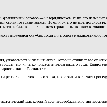
ать франшизный договор — на юридическом языке его называют д
я своим товарным знаком. Но если он его не зарегистрировал, то
ить его на баланс, он станет нематериальным активом компании
ной таможенной службы. Тогда для провоза маркированного тов
ия, узнаваемость и главный актив, который отличает вас от кон
тролли» могут легко присвоить плоды вашего труда. Единствен
варного знака в Роспатенте.
а на регистрацию товарного знака, какие этапы включает процед
 стратегический шаг, который дает правообладателю ряд неоспо