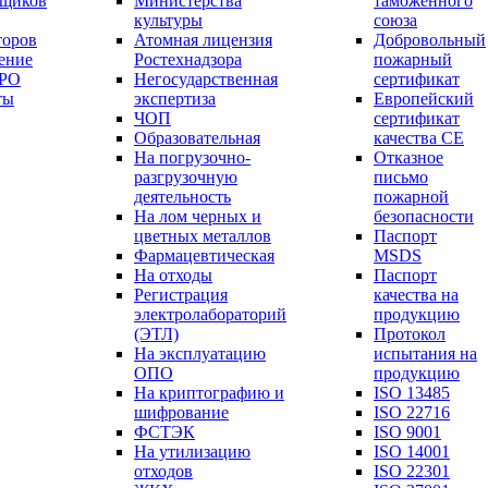
вщиков
Министерства
таможенного
культуры
союза
торов
Атомная лицензия
Добровольный
ение
Ростехнадзора
пожарный
СРО
Негосударственная
сертификат
ты
экспертиза
Европейский
ЧОП
сертификат
Образовательная
качества СЕ
На погрузочно-
Отказное
разгрузочную
письмо
деятельность
пожарной
На лом черных и
безопасности
цветных металлов
Паспорт
Фармацевтическая
МSDS
На отходы
Паспорт
Регистрация
качества на
электролабораторий
продукцию
(ЭТЛ)
Протокол
На эксплуатацию
испытания на
ОПО
продукцию
На криптографию и
ISO 13485
шифрование
ISO 22716
ФСТЭК
ISO 9001
На утилизацию
ISO 14001
отходов
ISO 22301