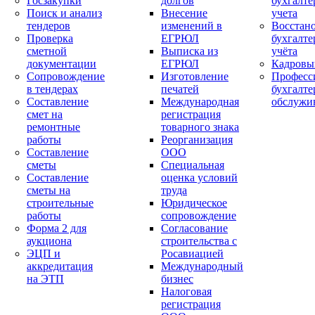
Госзакупки
долгов
бухгалте
Поиск и анализ
Внесение
учета
тендеров
изменений в
Восстан
Проверка
ЕГРЮЛ
бухгалте
сметной
Выписка из
учёта
документации
ЕГРЮЛ
Кадровы
Сопровождение
Изготовление
Професс
в тендерах
печатей
бухгалте
Составление
Международная
обслужи
смет на
регистрация
ремонтные
товарного знака
работы
Реорганизация
Составление
ООО
сметы
Специальная
Составление
оценка условий
сметы на
труда
строительные
Юридическое
работы
сопровождение
Форма 2 для
Согласование
аукциона
строительства с
ЭЦП и
Росавиацией
аккредитация
Международный
на ЭТП
бизнес
Налоговая
регистрация