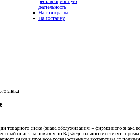
реставрационную
деятельность
На тахографы
На гостайну
ого знака
е
ии товарного знака (знака обслуживания) – фирменного знака 
патентный поиск на новизну по БД Федерального института про
арного знака в процессе государственной экспертизы до получе