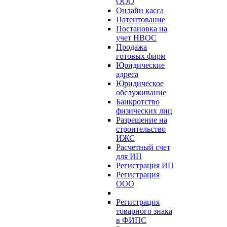
ООО
Онлайн касса
Патентование
Постановка на
учет НВОС
Продажа
готовых фирм
Юридические
адреса
Юридическое
обслуживание
Банкротство
физических лиц
Разрешение на
строительство
ИЖС
Расчетный счет
для ИП
Регистрация ИП
Регистрация
ООО
Регистрация
товарного знака
в ФИПС