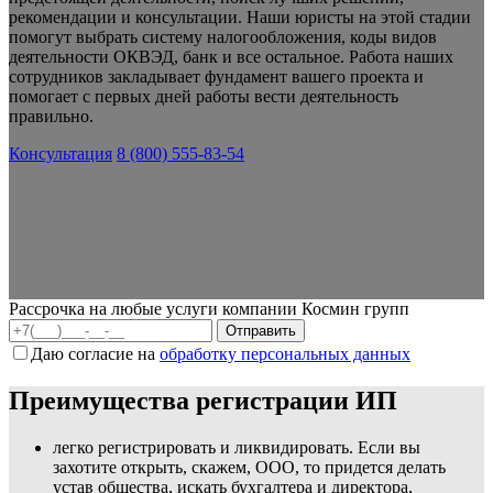
рекомендации и консультации. Наши юристы на этой стадии
помогут выбрать систему налогообложения, коды видов
деятельности ОКВЭД, банк и все остальное. Работа наших
сотрудников закладывает фундамент вашего проекта и
помогает с первых дней работы вести деятельность
правильно.
Консультация
8 (800) 555-83-54
Рассрочка на любые услуги компании Космин групп
Даю согласие на
обработку персональных данных
Преимущества регистрации ИП
легко регистрировать и ликвидировать. Если вы
захотите открыть, скажем, ООО, то придется делать
устав общества, искать бухгалтера и директора,