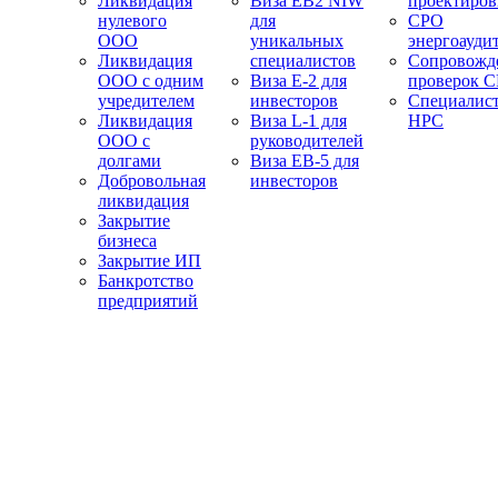
Ликвидация
Виза EB2 NIW
проектиро
нулевого
для
СРО
ООО
уникальных
энергоауди
Ликвидация
специалистов
Сопровожд
ООО с одним
Виза E-2 для
проверок 
учредителем
инвесторов
Специалис
Ликвидация
Виза L-1 для
НРС
ООО с
руководителей
долгами
Виза EB-5 для
Добровольная
инвесторов
ликвидация
Закрытие
бизнеса
Закрытие ИП
Банкротство
предприятий