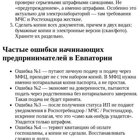
проверке серьезными штрафными санкциями. Не
«предупреждением», а именно штрафами. Особенно это
актуально для электролабораторий — там требования
МЧС и Ростехнадзора жесткие.
Сделать копии всех документов, причем в двух видах:
бумажные копии и электронные версии (скан/фото).
Храните их раздельно.
Частые ошибки начинающих
предпринимателей в Евпатории
Ошибка №1 — путают личную подачу и подачу через
МФЦ, приходят не с тем набором копий. В МФЦ нужна
именно нотариальная копия паспорта, а не простая.
Ошибка №2 — экономят на доверенности, пытаются
подать через родственника без нотариального заверения.
Такая подача не будет принята.
Ошибка №3 — после получения статуса ИП не подают
уведомления в Роспотребнадзор / МЧС / Ростехнадзор,
искренне полагая, что это «само как-нибудь уладится».
Уладится только штрафом.
Ошибка №4 — теряют квитанцию об оплате
госпошлины, а копии не сделали. Восстанавливать
сложно и долго.