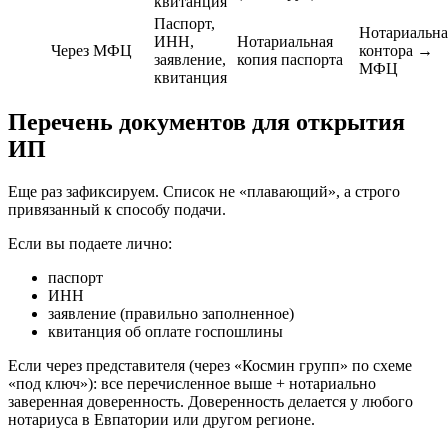
квитанция
Паспорт,
Нотариальна
ИНН,
Нотариальная
Через МФЦ
контора →
заявление,
копия паспорта
МФЦ
квитанция
Перечень документов для открытия
ИП
Еще раз зафиксируем. Список не «плавающий», а строго
привязанный к способу подачи.
Если вы подаете лично:
паспорт
ИНН
заявление (правильно заполненное)
квитанция об оплате госпошлины
Если через представителя (через «Космин групп» по схеме
«под ключ»): все перечисленное выше + нотариально
заверенная доверенность. Доверенность делается у любого
нотариуса в Евпатории или другом регионе.