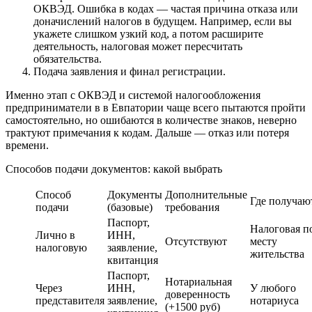
ОКВЭД. Ошибка в кодах — частая причина отказа или
доначислений налогов в будущем. Например, если вы
укажете слишком узкий код, а потом расширите
деятельность, налоговая может пересчитать
обязательства.
Подача заявления и финал регистрации.
Именно этап с ОКВЭД и системой налогообложения
предприниматели в в Евпатории чаще всего пытаются пройти
самостоятельно, но ошибаются в количестве знаков, неверно
трактуют примечания к кодам. Дальше — отказ или потеря
времени.
Способов подачи документов: какой выбрать
Способ
Документы
Дополнительные
Где получаю
подачи
(базовые)
требования
Паспорт,
Налоговая п
Лично в
ИНН,
Отсутствуют
месту
налоговую
заявление,
жительства
квитанция
Паспорт,
Нотариальная
Через
ИНН,
У любого
доверенность
представителя
заявление,
нотариуса
(+1500 руб)