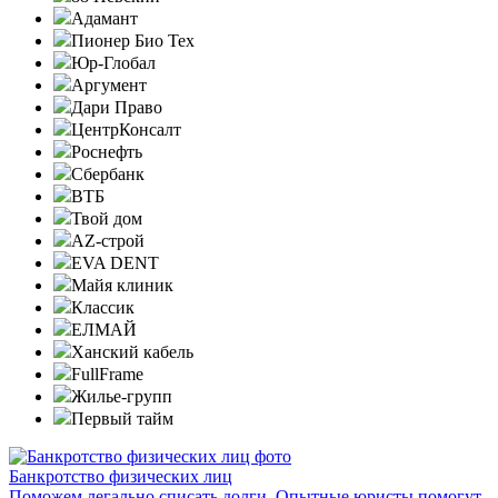
Адамант
Пионер Био Тех
Юр-Глобал
Аргумент
Дари Право
ЦентрКонсалт
Роснефть
Сбербанк
ВТБ
Твой дом
AZ-строй
EVA DENT
Майя клиник
Классик
ЕЛМАЙ
Ханский кабель
FullFrame
Жилье-групп
Первый тайм
Банкротство физических лиц
Поможем легально списать долги. Опытные юристы помогут