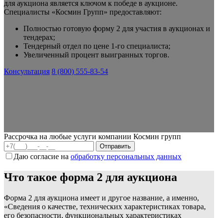
для аукциона является ключом к победе в аукционе.
Специалисты «Космин Групп» предоставляют:
Полностью готовую форму 2 для участия в аукционах и
тендерах;
Тендерный отдел по цене 1-го специалиста;
Увеличенный процент выигранных торгов.
Консультация
8 (800) 555-83-54
Рассрочка на любые услуги компании Космин групп
Даю согласие на
обработку персональных данных
Что такое форма 2 для аукциона
Форма 2 для аукциона имеет и другое название, а именно,
«Сведения о качестве, технических характеристиках товара,
его безопасности, функциональных характеристиках