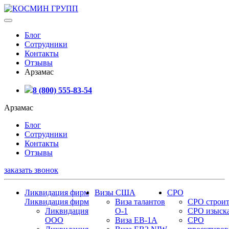
Блог
Сотрудники
Контакты
Отзывы
Арзамас
8 (800) 555-83-54
Арзамас
Блог
Сотрудники
Контакты
Отзывы
заказать звонок
Ликвидация фирм
Визы США
СРО
Ликвидация фирм
Виза талантов
СРО строит
Ликвидация
О-1
СРО изыск
ООО
Виза EB-1A
СРО