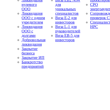
Ликвидация
Виза EB2 NIW
проектиро
нулевого
для
СРО
ООО
уникальных
энергоауди
Ликвидация
специалистов
Сопровожд
ООО с одним
Виза E-2 для
проверок 
учредителем
инвесторов
Специалис
Ликвидация
Виза L-1 для
НРС
ООО с
руководителей
долгами
Виза EB-5 для
Добровольная
инвесторов
ликвидация
Закрытие
бизнеса
Закрытие ИП
Банкротство
предприятий