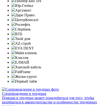
Пионер Био Тех
Юр-Глобал
Аргумент
Дари Право
ЦентрКонсалт
Роснефть
Сбербанк
ВТБ
Твой дом
AZ-строй
EVA DENT
Майя клиник
Классик
ЕЛМАЙ
Ханский кабель
FullFrame
Жилье-групп
Первый тайм
Сопровождение в тендерах
Помощь в тендерах может понадобиться для того, чтобы
разобраться в законодательстве и особенностях тендерных