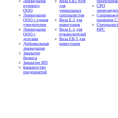
Ликвидация
Виза EB2 NIW
проектиро
нулевого
для
СРО
ООО
уникальных
энергоауди
Ликвидация
специалистов
Сопровожд
ООО с одним
Виза E-2 для
проверок 
учредителем
инвесторов
Специалис
Ликвидация
Виза L-1 для
НРС
ООО с
руководителей
долгами
Виза EB-5 для
Добровольная
инвесторов
ликвидация
Закрытие
бизнеса
Закрытие ИП
Банкротство
предприятий