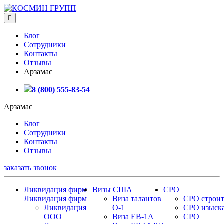
Блог
Сотрудники
Контакты
Отзывы
Арзамас
8 (800) 555-83-54
Арзамас
Блог
Сотрудники
Контакты
Отзывы
заказать звонок
Ликвидация фирм
Визы США
СРО
Ликвидация фирм
Виза талантов
СРО строит
Ликвидация
О-1
СРО изыск
ООО
Виза EB-1A
СРО