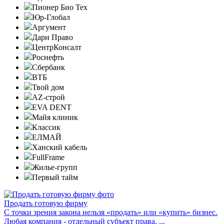
Пионер Био Тех
Юр-Глобал
Аргумент
Дари Право
ЦентрКонсалт
Роснефть
Сбербанк
ВТБ
Твой дом
AZ-строй
EVA DENT
Майя клиник
Классик
ЕЛМАЙ
Ханский кабель
FullFrame
Жилье-групп
Первый тайм
Продать готовую фирму
С точки зрения закона нельзя «продать» или «купить» бизнес.
Любая компания - отдельный субъект права, ...