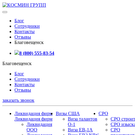
Блог
Сотрудники
Контакты
Отзывы
Благовещенск
8 (800) 555-83-54
Благовещенск
Блог
Сотрудники
Контакты
Отзывы
заказать звонок
Ликвидация фирм
Визы США
СРО
Ликвидация фирм
Виза талантов
СРО строит
Ликвидация
О-1
СРО изыск
ООО
Виза EB-1A
СРО