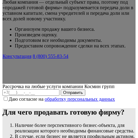
Любая компания — отдельный субъект права, поэтому под
«продажей готовой фирмы» подразумевается передача доли в
уставном капитале, смена учредителей и передача доли или
всех долей новому участнику.
Организуем продажу вашего бизнеса.
Произведем оценку.
Подготовим все необходимы документы.
Предоставим сопровождение сделки на всех этапах.
Консультация
8 (800) 555-83-54
Рассрочка на любые услуги компании Космин групп
Даю согласие на
обработку персональных данных
Для чего продавать готовую фирму?
Наличие более перспективного бизнес-объекта, для
реализации которого необходимы финансовые средства.
В случае, если бизнес не является профильным активом,