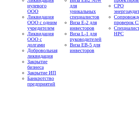
Ликвидация
Виза EB2 NIW
проектиро
нулевого
для
СРО
ООО
уникальных
энергоауди
Ликвидация
специалистов
Сопровожд
ООО с одним
Виза E-2 для
проверок 
учредителем
инвесторов
Специалис
Ликвидация
Виза L-1 для
НРС
ООО с
руководителей
долгами
Виза EB-5 для
Добровольная
инвесторов
ликвидация
Закрытие
бизнеса
Закрытие ИП
Банкротство
предприятий