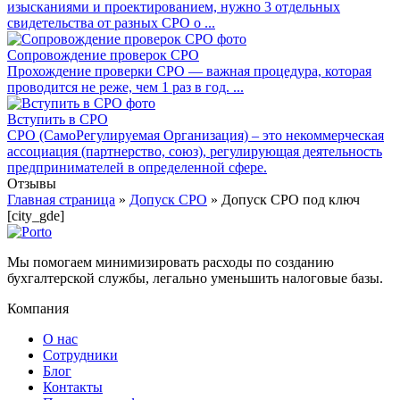
изысканиями и проектированием, нужно 3 отдельных
свидетельства от разных СРО о ...
Сопровождение проверок СРО
Прохождение проверки СРО — важная процедура, которая
проводится не реже, чем 1 раз в год. ...
Вступить в СРО
СРО (СамоРегулируемая Организация) – это некоммерческая
ассоциация (партнерство, союз), регулирующая деятельность
предпринимателей в определенной сфере.
Отзывы
Главная страница
»
Допуск СРО
»
Допуск СРО под ключ
[city_gde]
Мы помогаем минимизировать расходы по созданию
бухгалтерской службы, легально уменьшить налоговые базы.
Компания
О нас
Сотрудники
Блог
Контакты