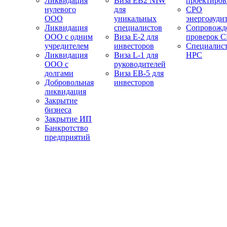
Ликвидация
Виза EB2 NIW
проектиро
нулевого
для
СРО
ООО
уникальных
энергоауди
Ликвидация
специалистов
Сопровожд
ООО с одним
Виза E-2 для
проверок 
учредителем
инвесторов
Специалис
Ликвидация
Виза L-1 для
НРС
ООО с
руководителей
долгами
Виза EB-5 для
Добровольная
инвесторов
ликвидация
Закрытие
бизнеса
Закрытие ИП
Банкротство
предприятий