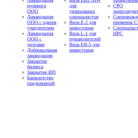
Ликвидация
Виза EB2 NIW
проектиро
нулевого
для
СРО
ООО
уникальных
энергоауди
Ликвидация
специалистов
Сопровожд
ООО с одним
Виза E-2 для
проверок 
учредителем
инвесторов
Специалис
Ликвидация
Виза L-1 для
НРС
ООО с
руководителей
долгами
Виза EB-5 для
Добровольная
инвесторов
ликвидация
Закрытие
бизнеса
Закрытие ИП
Банкротство
предприятий