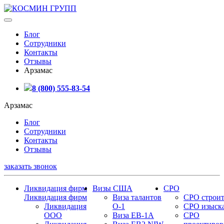
Блог
Сотрудники
Контакты
Отзывы
Арзамас
8 (800) 555-83-54
Арзамас
Блог
Сотрудники
Контакты
Отзывы
заказать звонок
Ликвидация фирм
Визы США
СРО
Ликвидация фирм
Виза талантов
СРО строит
Ликвидация
О-1
СРО изыск
ООО
Виза EB-1A
СРО