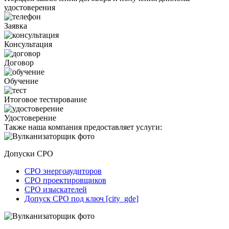
удостоверения
Заявка
Консультация
Договор
Обучение
Итоговое тестирование
Удостоверение
Также наша компания предоставляет услуги:
Допуски СРО
СРО энергоаудиторов
СРО проектировщиков
СРО изыскателей
Допуск СРО под ключ [city_gde]