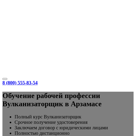
8 (800) 555-83-54
Обучение рабочей профессии
Вулканизаторщик в Арзамасе
Полный курс Вулканизаторщик
Срочное получение удостоверения
Заключаем договор с юридическими лицами
Полностью дистанционно