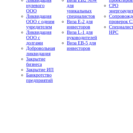
Ликвидация
Виза EB2 NIW
проектиро
нулевого
для
СРО
ООО
уникальных
энергоауди
Ликвидация
специалистов
Сопровожд
ООО с одним
Виза E-2 для
проверок 
учредителем
инвесторов
Специалис
Ликвидация
Виза L-1 для
НРС
ООО с
руководителей
долгами
Виза EB-5 для
Добровольная
инвесторов
ликвидация
Закрытие
бизнеса
Закрытие ИП
Банкротство
предприятий