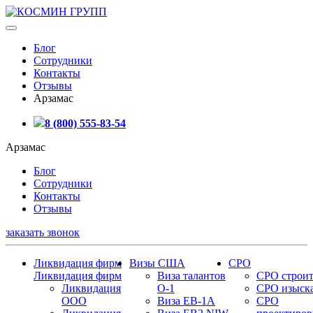
Блог
Сотрудники
Контакты
Отзывы
Арзамас
8 (800) 555-83-54
Арзамас
Блог
Сотрудники
Контакты
Отзывы
заказать звонок
Ликвидация фирм
Визы США
СРО
Ликвидация фирм
Виза талантов
СРО строит
Ликвидация
О-1
СРО изыск
ООО
Виза EB-1A
СРО