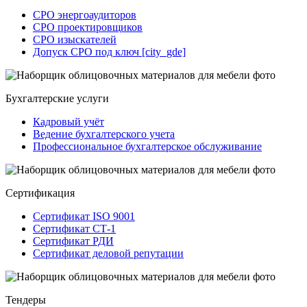
СРО энергоаудиторов
СРО проектировщиков
СРО изыскателей
Допуск СРО под ключ [city_gde]
Бухгалтерские услуги
Кадровый учёт
Ведение бухгалтерского учета
Профессиональное бухгалтерское обслуживание
Сертификация
Сертификат ISO 9001
Сертификат СТ-1
Сертификат РДИ
Сертификат деловой репутации
Тендеры