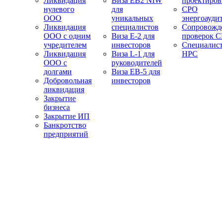
Ликвидация
Виза EB2 NIW
проектиро
нулевого
для
СРО
ООО
уникальных
энергоауди
Ликвидация
специалистов
Сопровожд
ООО с одним
Виза E-2 для
проверок 
учредителем
инвесторов
Специалис
Ликвидация
Виза L-1 для
НРС
ООО с
руководителей
долгами
Виза EB-5 для
Добровольная
инвесторов
ликвидация
Закрытие
бизнеса
Закрытие ИП
Банкротство
предприятий