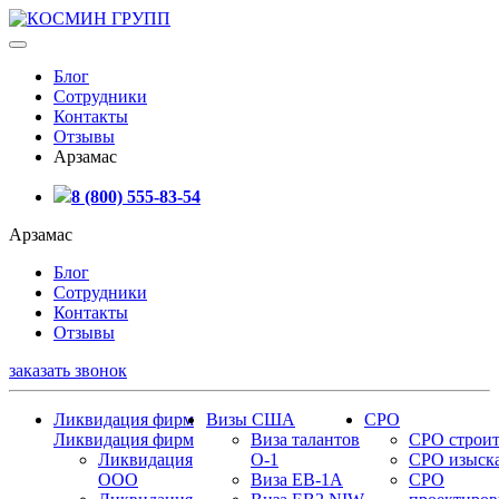
Блог
Сотрудники
Контакты
Отзывы
Арзамас
8 (800) 555-83-54
Арзамас
Блог
Сотрудники
Контакты
Отзывы
заказать звонок
Ликвидация фирм
Визы США
СРО
Ликвидация фирм
Виза талантов
СРО строит
Ликвидация
О-1
СРО изыск
ООО
Виза EB-1A
СРО